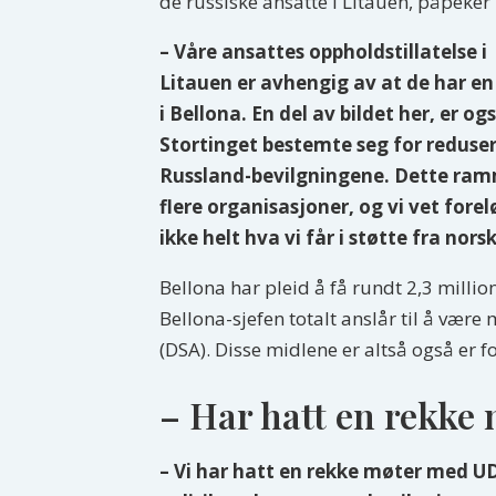
de russiske ansatte i Litauen, påpeker
– Våre ansattes oppholdstillatelse i
Litauen er avhengig av at de har en
i Bellona. En del av bildet her, er og
Stortinget bestemte seg for reduse
Russland-bevilgningene. Dette ra
flere organisasjoner, og vi vet forel
ikke helt hva vi får i støtte fra nor
Bellona har pleid å få rundt 2,3 milli
Bellona-sjefen totalt anslår til å vær
(DSA). Disse midlene er altså også er fo
– Har hatt en rekke
– Vi har hatt en rekke møter med UD