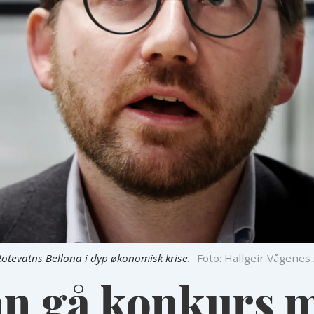
g Rotevatns Bellona i dyp økonomisk krise.
Foto: Hallgeir Vågenes
an gå konkurs 