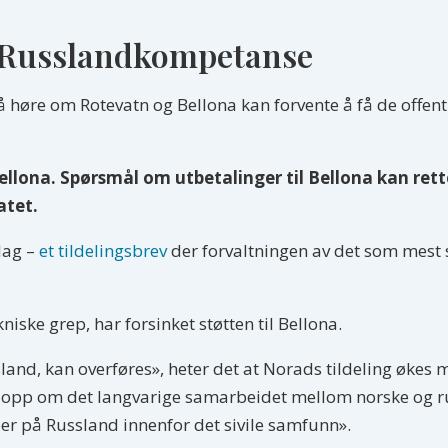
på Russlandkompetanse
høre om Rotevatn og Bellona kan forvente å få de offent
llona. Spørsmål om utbetalinger til Bellona kan rett
atet.
sdag –
et tildelingsbrev
der forvaltningen av det som mest s
kniske grep, har forsinket støtten til Bellona.
sland, kan overføres», heter det at Norads tildeling økes
øtte opp om det langvarige samarbeidet mellom norske og 
r på Russland innenfor det sivile samfunn».