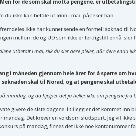
. Men for de som skal motta pengene, er utbetalingsti
om du ikke kan betale ut lønn i mai, påpeker han.
i fremdeles ikke har kunnet sende en formell søknad til No
slingen mellom de og UD som ikke er ferdigstilt ennå, sier 
lene utbetalt i mai, slik du sier dere pleier, når dere enda i
gang i måneden gjennom hele året for å spørre om hvo
t søknaden skal til Norad, og at pengene skal utbetal
s på mandag, og da hjelper det jo heller ikke om pengene fra
rivate givere de siste dagene. I tillegg er det kommet inn 
før mandag. Det krever en voldsom sluttspurt. Jeg vil ikke
r konkurs på mandag, finnes det ikke noe kontonummer fo