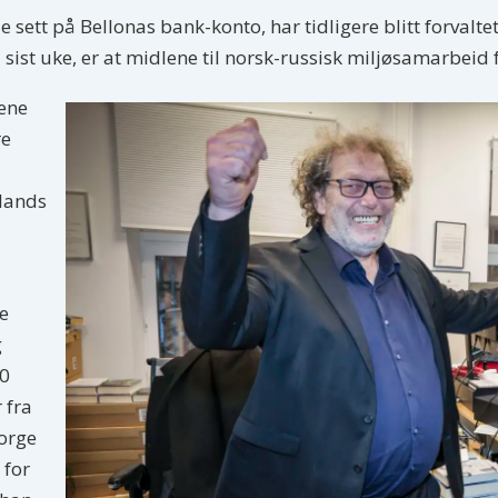
 sett på Bellonas bank-konto, har tidligere blitt forvalt
ist uke, er at midlene til norsk-russisk miljøsamarbeid fr
lene
re
slands
e
g
00
 fra
Norge
 for