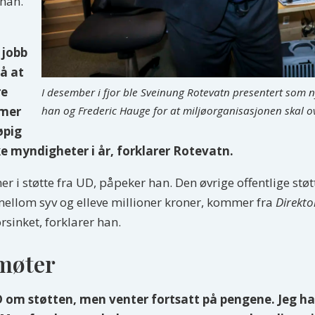
 han.
 jobb
så at
re
I desember i fjor ble Sveinung Rotevatn presentert som n
han og Frederic Hauge for at miljøorganisasjonen skal o
mmer
øpig
ske myndigheter i år, forklarer Rotevatn.
oner i støtte fra UD, påpeker han. Den øvrige offentlige s
e mellom syv og elleve millioner kroner, kommer fra
Direkto
rsinket, forklarer han.
 møter
 om støtten, men venter fortsatt på pengene. Jeg har 