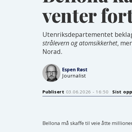
venter for
Utenriksdepartementet beklage
strålevern og atomsikkerhet
, men
Norad.
Espen
Røst
Journalist
Publisert
03.06.2026 - 16:50
Sist op
Bellona må skaffe til veie åtte million