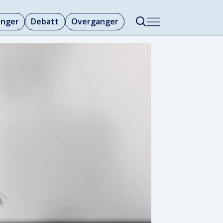
linger
Debatt
Overganger