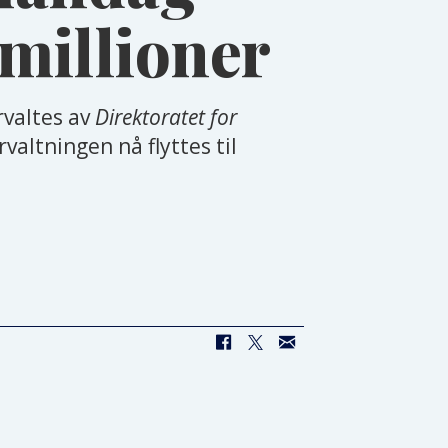
 millioner
rvaltes av
D
irektoratet for
valtningen nå flyttes til