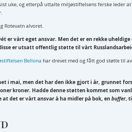
ist uke, og etterpå uttalte miljøstiftelsens ferske leder a
r.
 Rotevatn alvoret.
 Dét er vårt eget ansvar. Men det er en rekke uheldi
disse er utsatt offentlig støtte til vårt Russlandsarbe
østiftelsen Bellona
har drevet med og fått god støtte til 
 i mai, men det har den ikke gjort i år, grunnet forsi
oner kroner. Hadde denne støtten kommet som vanlig,
 at det er vårt ansvar å ha midler på bok, en
buffer
, t
UD