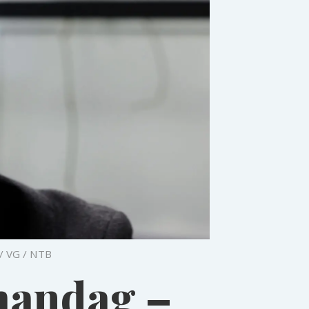
 / VG / NTB
mandag –