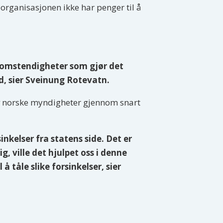
t organisasjonen ikke har penger til å
ge omstendigheter som gjør det
id, sier Sveinung Rotevatn.
av norske myndigheter gjennom snart
nkelser fra statens side. Det er
 ville det hjulpet oss i denne
il å tåle slike forsinkelser, sier