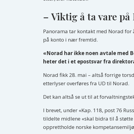
– Viktig å ta vare 
Panorama tar kontakt med Norad for å 
på konto i nær fremtid.
«Norad har ikke noen avtale med Be
heter det i et epostsvar fra direktor
Norad fikk 28. mai – altså forrige tor
etterlyser overføres fra UD til Norad.
Det kan altså se ut til at forvaltningste
I brevet, under «Kap. 118, post 76 Rus
tildelte midlene «skal bidra til å st
opprettholde norske kompetansemiljøe