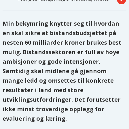
UD forvalter det meste av
nødhjelpen.
Min bekymring knytter seg til hvordan
Men 25. august meldte politisk
en skal sikre at bistandsbudsjettet på
ledelse at de vil omlegge bistanden,
nesten 60 milliarder kroner brukes best
og samle det meste av
mulig. Bistandssektoren er full av høye
bistandsforvaltningen hos Norad
ambisjoner og gode intensjoner.
fra tidlig 2024.
Samtidig skal midlene gå gjennom
Endringen innebærer at
mange ledd og omsettes til konkrete
forvaltningen av nødhjelpen og
resultater i land med store
bistand knyttet til globale
utviklingsutfordringer. Det forutsetter
sikkerhetsspørsmål og nedrustning,
ikke minst troverdige opplegg for
menneskerettigheter, mye av FN-
evaluering og læring.
støtten og tiltak i Europa, Sentral-