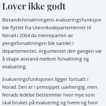
Lover ikke godt
Asia og Afghanistan flyttes fra UD til
Norad.
Bistandsforvaltningens evalueringsfunksjon
Les mer om endringen her
ble flyttet fra Utenriksdepartementet til
Norad i 2004 da mesteparten av
pengeforvaltningen ble samlet i
departementet. Argumentet den gangen var
å skape avstand mellom forvaltning og
evaluering.
Evalueringsfunksjonen ligger fortsatt i
Norad. Den er i prinsippet uavhengig, men
Norads ledelse bestemmer hvor mye som
skal brukes på evaluering og hvem og hvor