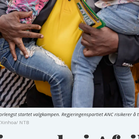
rlengst startet valgkampen. Regjeringenspartiet ANC risikerer å t
/Xinhoa/ NTB