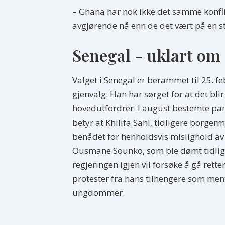
– Ghana har nok ikke det samme konflik
avgjørende nå enn de det vært på en s
Senegal - uklart om
Valget i Senegal er berammet til 25. febr
gjenvalg. Han har sørget for at det bli
hovedutfordrer. I august bestemte parla
betyr at Khilifa Sahl, tidligere borgerm
benådet for henholdsvis mislighold av 
Ousmane Sounko, som ble dømt tidlig 20
regjeringen igjen vil forsøke å gå rett
protester fra hans tilhengere som men
ungdommer.