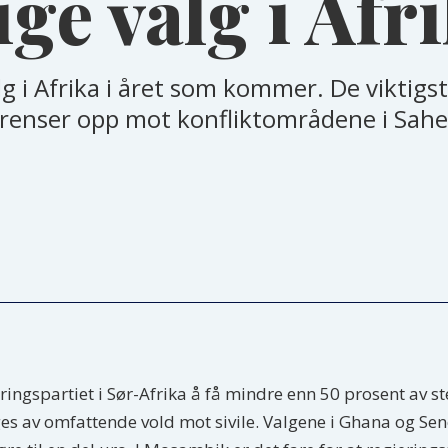
ge valg i Afr
lg i Afrika i året som kommer. De viktigs
renser opp mot konfliktområdene i Sahel
eringspartiet i Sør-Afrika å få mindre enn 50 prosent av s
ges av omfattende vold mot sivile. Valgene i Ghana og Sene