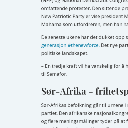
(NPP) og National Democratic Congress 
omfattende protester. Den sittende pr
New Patriotic Party er vise presiden
Mahama som utfordreren, men han har t
De seneste ukene har det dukket opp 
generasjon #thenewforce.
Det nye part
politiske landskapet.
– En tredje kraft vil ha vanskelig for
til Semafor.
Sør-Afrika - frihetsp
Sør-Afrikas befolkning går til urnene i
partiet, Den afrikanske nasjonalkongres
og flere meningsmålinger tyder på at 