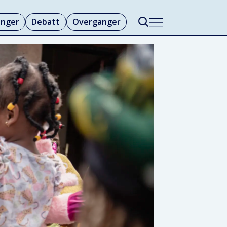
linger
Debatt
Overganger