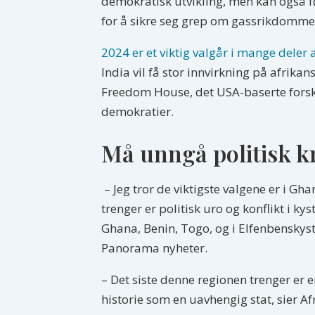
demokratisk utvikling, men kan også fø
for å sikre seg grep om gassrikdommen
2024 er et viktig valgår i mange deler 
India vil få stor innvirkning på afrikan
Freedom House, det USA-baserte forskn
demokratier.
Må unngå politisk k
– Jeg tror de viktigste valgene er i G
trenger er politisk uro og konflikt i ky
Ghana, Benin, Togo, og i Elfenbenskyste
Panorama nyheter.
– Det siste denne regionen trenger er en
historie som en uavhengig stat, sier Af