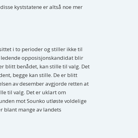
disse kyststatene er altså noe mer
tet i to perioder og stiller ikke til
en ledende opposisjonskandidat blir
litt benådet, kan stille til valg. Det
ent, begge kan stille. De er blitt
nelsen av desember avgjorde retten at
e til valg. Det er uklart om
tsrunden mot Sounko utløste voldelige
ær blant mange av landets