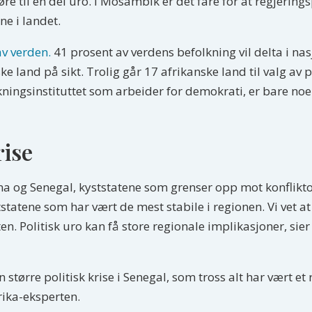
re til en del uro. I Mosambik er det fare for at regjerin
e i landet.
av verden.
41 prosent av verdens befolkning vil delta i nas
ske land på sikt. Trolig går 17 afrikanske land til valg av
ingsinstituttet som arbeider for demokrati, er bare noe
rise
hana og Senegal, kyststatene som grenser opp mot konflikto
ststatene som har vært de mest stabile i regionen. Vi vet a
n. Politisk uro kan få store regionale implikasjoner, sie
 større politisk krise i Senegal, som tross alt har vært et
rika-eksperten.