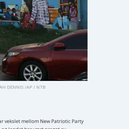
PAH DENNIS /AP / NTB
ar vekslet mellom New Patriotic Party