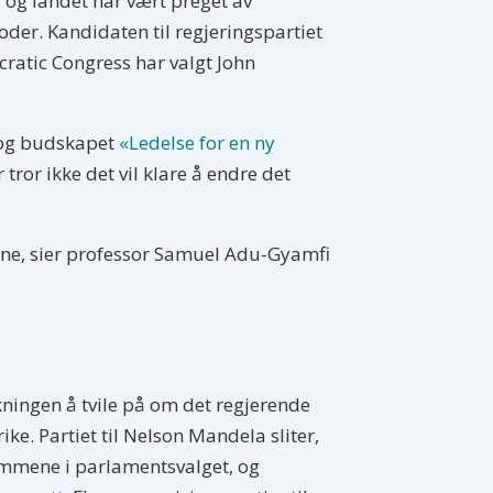
 og landet har vært preget av
der. Kandidaten til regjeringspartiet
atic Congress har valgt John
 og budskapet
«Ledelse for en ny
tror ikke det vil klare å endre det
dene, sier professor Samuel Adu-Gyamfi
lkningen å tvile på om det regjerende
ke. Partiet til Nelson Mandela sliter,
temmene i parlamentsvalget, og