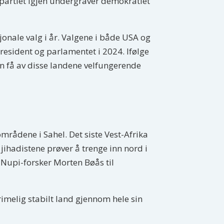
gspartiet igjen undergraver demokratiet
jonale valg i år. Valgene i både USA og
 president og parlamentet i 2024. Ifølge
n få av disse landene velfungerende
mrådene i Sahel. Det siste Vest-Afrika
t jihadistene prøver å trenge inn nord i
r Nupi-forsker Morten Bøås til
 rimelig stabilt land gjennom hele sin