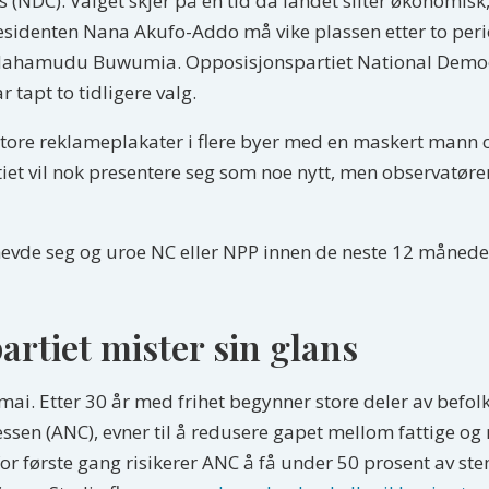
(NDC). Valget skjer på en tid da landet sliter økonomisk,
esidenten Nana Akufo-Addo må vike plassen etter to perio
t Mahamudu Buwumia. Opposisjonspartiet National Democr
apt to tidligere valg.
store reklameplakater i flere byer med en maskert mann
iet vil nok presentere seg som noe nytt, men observatører 
 å hevde seg og uroe NC eller NPP innen de neste 12 måne
artiet mister sin glans
 mai. Etter 30 år med frihet begynner store deler av befo
sen (ANC), evner til å redusere gapet mellom fattige og ri
for første gang risikerer ANC å få under 50 prosent av s