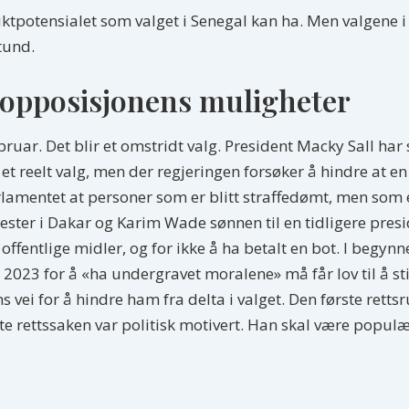
tpotensialet som valget i Senegal kan ha. Men valgene i 
tund.
 opposisjonens muligheter
uar. Det blir et omstridt valg. President Macky Sall har sit
r et reelt valg, men der regjeringen forsøker å hindre at 
mentet at personer som er blitt straffedømt, men som er b
ester i Dakar og Karim Wade sønnen til en tidligere presid
offentlige midler, og for ikke å ha betalt en bot. I begyn
23 for å «ha undergravet moralene» må får lov til å still
ens vei for å hindre ham fra delta i valget. Den første ret
te rettssaken var politisk motivert. Han skal være popul