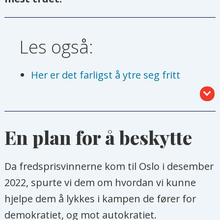
Les også:
Her er det farligst å ytre seg fritt
Kan Oppenheimer-feberen endelig
øke engasjementet for et
En plan for å beskytte
atomvåpenforbud?
Kontroversiell applaus for juntaens
Da fredsprisvinnerne kom til Oslo i desember
støttespiller
2022, spurte vi dem om hvordan vi kunne
hjelpe dem å lykkes i kampen de fører for
demokratiet, og mot autokratiet.