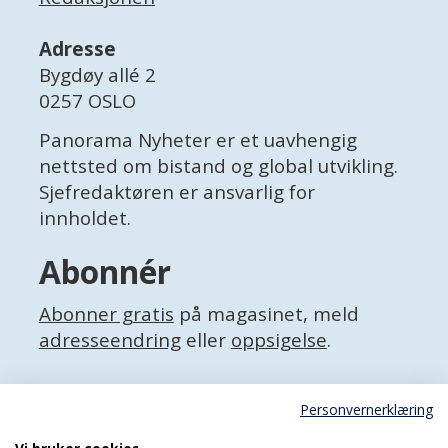
Adresse
Bygdøy allé 2
0257 OSLO
Panorama Nyheter er et uavhengig
nettsted om bistand og global utvikling.
Sjefredaktøren er ansvarlig for
innholdet.
Abonnér
Abonner gratis
på magasinet, meld
adresseendring
eller
oppsigelse
.
Facebook
Personvernerklæring
X (Twitter)
Personvernerklæring