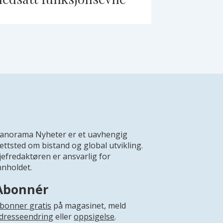
anorama Nyheter er et uavhengig
ettsted om bistand og global utvikling.
jefredaktøren er ansvarlig for
nnholdet.
Abonnér
bonner gratis
på magasinet, meld
dresseendring
eller
oppsigelse
.