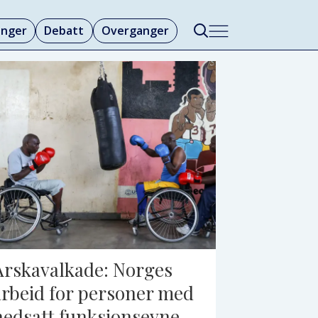
linger
Debatt
Overganger
Årskavalkade: Norges
arbeid for personer med
nedsatt funksjonsevne