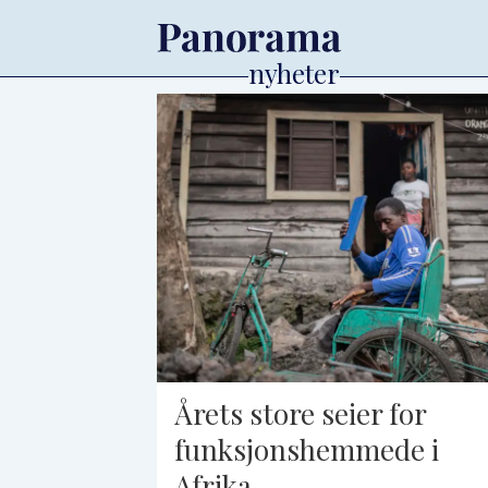
Tag:
atlas-
alliansen
Årets store seier for
funksjonshemmede i
Afrika