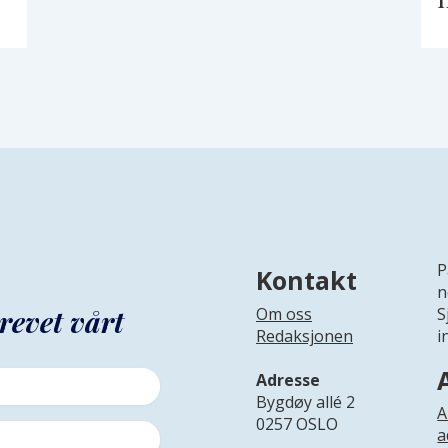
P
Kontakt
n
revet vårt
Om oss
S
Redaksjonen
i
Adresse
Bygdøy allé 2
A
0257 OSLO
a