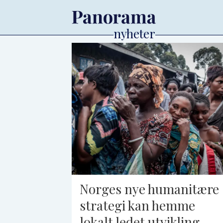
Tag:
centre
for
lebanese
studies
Norges nye humanitære
strategi kan hemme
lokalt ledet utvikling