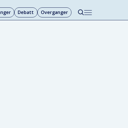
linger
Debatt
Overganger