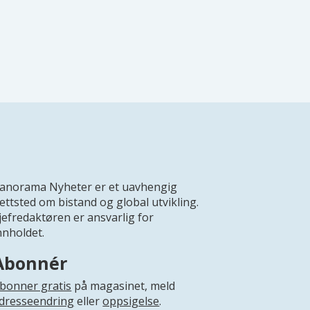
anorama Nyheter er et uavhengig
ettsted om bistand og global utvikling.
jefredaktøren er ansvarlig for
nnholdet.
Abonnér
bonner gratis
på magasinet, meld
dresseendring
eller
oppsigelse
.