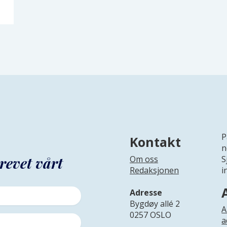
P
Kontakt
n
revet vårt
Om oss
S
Redaksjonen
i
Adresse
Bygdøy allé 2
A
0257 OSLO
a