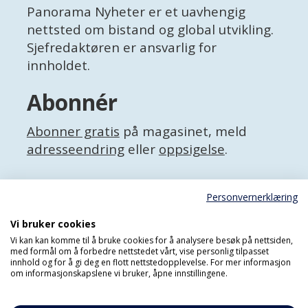
Panorama Nyheter er et uavhengig
nettsted om bistand og global utvikling.
Sjefredaktøren er ansvarlig for
innholdet.
Abonnér
Abonner gratis
på magasinet, meld
adresseendring
eller
oppsigelse
.
Facebook
Personvernerklæring
X (Twitter)
Personvernerklæring
Vi bruker cookies
Vi kan kan komme til å bruke cookies for å analysere besøk på nettsiden,
med formål om å forbedre nettstedet vårt, vise personlig tilpasset
innhold og for å gi deg en flott nettstedopplevelse. For mer informasjon
om informasjonskapslene vi bruker, åpne innstillingene.