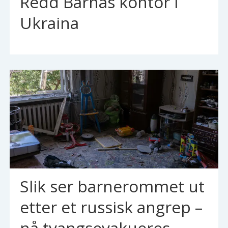
Redd Barnas kontor i
Ukraina
Slik ser barnerommet ut
etter et russisk angrep –
nå tvangsevakueres