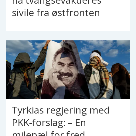
sivile fra østfronten
Tyrkias regjering med
PKK-forslag: – En
milepæl for fred,