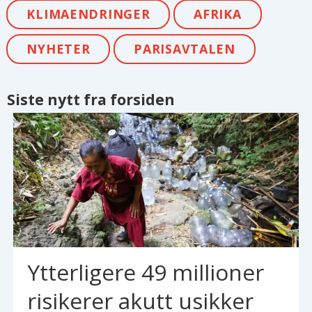
KLIMAENDRINGER
AFRIKA
NYHETER
PARISAVTALEN
Siste nytt fra forsiden
Ytterligere 49 millioner
risikerer akutt usikker