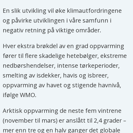
oppvarmingen under 2 grader og
En slik utvikling vil øke klimautfordringene
prøve å begrense
og påvirke utviklingen i våre samfunn i
temperaturøkningen til 1,5 grader.
negativ retning på viktige områder.
Over 180 land har overlevert frivillige
Hver ekstra brøkdel av en grad oppvarming
nasjonale utslippsmål til FN. I
fører til flere skadelige hetebølger, ekstreme
klimaavtalen står det at disse etter
nedbørshendelser, intense tørkeperioder,
hvert skal skjerpes, og planen er å
smelting av isdekker, havis og isbreer,
oppdatere dem hvert femte år.
oppvarming av havet og stigende havnivå,
I tillegg skal landene styrke sin evne
ifølge WMO.
til å tilpasse seg klimaendringene.
Rike land skal etter planen skaffe til
Arktisk oppvarming de neste fem vintrene
veie minst 100 milliarder dollar årlig
(november til mars) er anslått til 2,4 grader –
til klimatiltak i fattige land.
mer enn tre og en halv ganger det globale