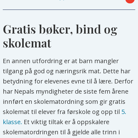
Negative holdninger hindrer
integrering av mennesker med
Gratis bøker, bind og
funksjonsvariasjoner
skolemat
Her løp det glade barn i gangene
En annen utfordring er at barn mangler
tilgang på god og næringsrik mat. Dette har
betydning for elevenes evne til å lære. Derfor
har Nepals myndigheter de siste fem årene
innført en skolematordning som gir gratis
skolemat til elever fra førskole og opp til
5.
klasse.
Et viktig tiltak er å oppskalere
skolematordringen til å gjelde alle trinn i