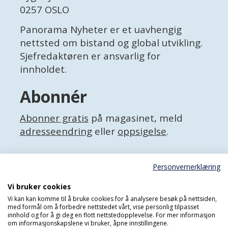
0257 OSLO
Panorama Nyheter er et uavhengig
nettsted om bistand og global utvikling.
Sjefredaktøren er ansvarlig for
innholdet.
Abonnér
Abonner gratis
på magasinet, meld
adresseendring
eller
oppsigelse
.
Facebook
Personvernerklæring
X (Twitter)
Personvernerklæring
Vi bruker cookies
Vi kan kan komme til å bruke cookies for å analysere besøk på nettsiden,
med formål om å forbedre nettstedet vårt, vise personlig tilpasset
innhold og for å gi deg en flott nettstedopplevelse. For mer informasjon
om informasjonskapslene vi bruker, åpne innstillingene.