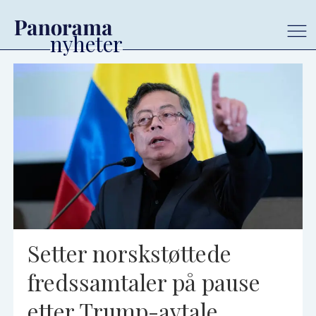
Tag:
fredssamtaler
Setter norskstøttede
fredssamtaler på pause
etter Trump-avtale