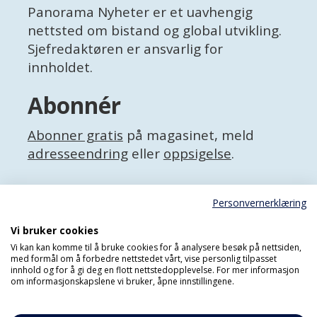
Panorama Nyheter er et uavhengig
nettsted om bistand og global utvikling.
Sjefredaktøren er ansvarlig for
innholdet.
Abonnér
Abonner gratis
på magasinet, meld
adresseendring
eller
oppsigelse
.
Facebook
Personvernerklæring
X (Twitter)
Personvernerklæring
Vi bruker cookies
Vi kan kan komme til å bruke cookies for å analysere besøk på nettsiden,
med formål om å forbedre nettstedet vårt, vise personlig tilpasset
innhold og for å gi deg en flott nettstedopplevelse. For mer informasjon
om informasjonskapslene vi bruker, åpne innstillingene.