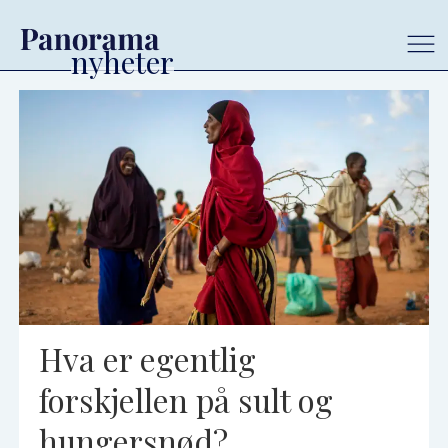
Tag:
koronapandemien
Hva er egentlig
forskjellen på sult og
hungersnød?