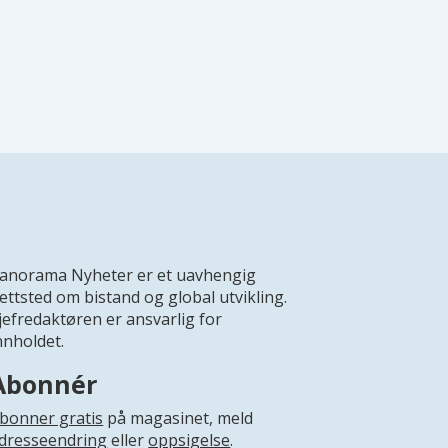
anorama Nyheter er et uavhengig
ettsted om bistand og global utvikling.
jefredaktøren er ansvarlig for
nnholdet.
Abonnér
bonner gratis
på magasinet, meld
dresseendring
eller
oppsigelse
.