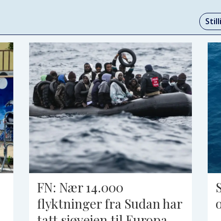
Stil
FN: Nær 14.000
S
flyktninger fra Sudan har
tatt sjøveien til Europa