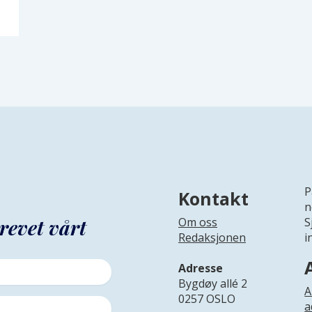
P
Kontakt
n
revet vårt
Om oss
S
Redaksjonen
i
Adresse
Bygdøy allé 2
A
0257 OSLO
a