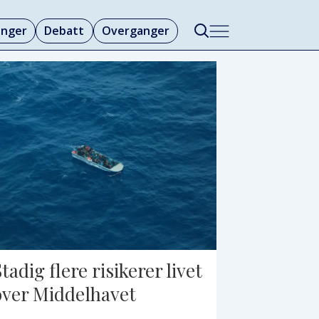
linger
Debatt
Overganger
tadig flere risikerer livet
over Middelhavet