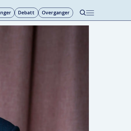
linger
Debatt
Overganger