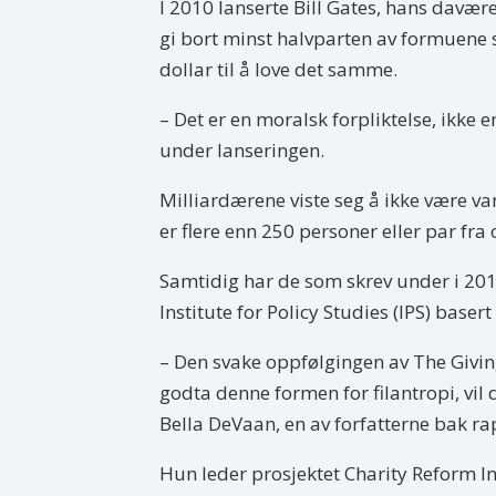
I 2010 lanserte Bill Gates, hans davær
gi bort minst halvparten av formuene si
dollar til å love det samme.
– Det er en moralsk forpliktelse, ikke 
under lanseringen.
Milliardærene viste seg å ikke være va
er flere enn 250 personer eller par fra
Samtidig har de som skrev under i 2010
Institute for Policy Studies (IPS) baser
– Den svake oppfølgingen av The Giving 
godta denne formen for filantropi, vil
Bella DeVaan, en av forfatterne bak r
Hun leder prosjektet Charity Reform In