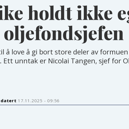
ke holdt ikke e
 oljefondsjefen
til å love å gi bort store deler av formuen
. Ett unntak er Nicolai Tangen, sjef for O
pdatert
17.11.2025 - 09:56