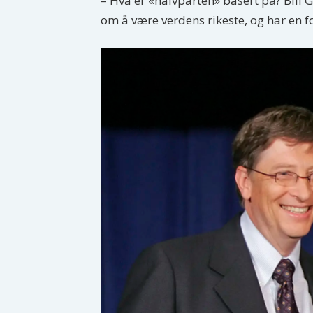
– Hva er «halvparten» basert på? Bill
om å være verdens rikeste, og har en fo