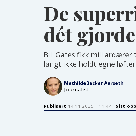
De superri
dét gjorde
Bill Gates fikk milliardærer 
langt ikke holdt egne løfter
Mathilde
Becker Aarseth
Journalist
Publisert
14.11.2025 - 11:44
Sist op