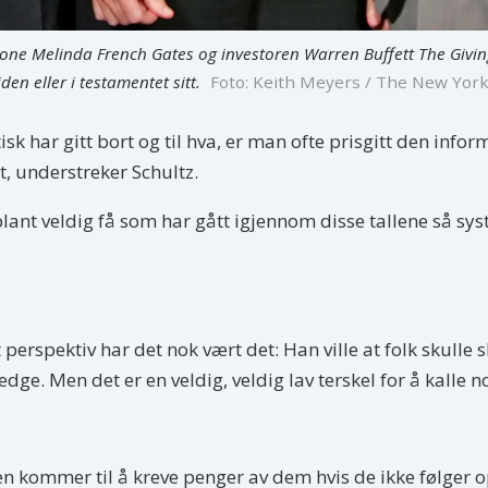
kone Melinda French Gates og investoren Warren Buffett The Giving
en eller i testamentet sitt.
Foto: Keith Meyers / The New Yor
isk har gitt bort og til hva, er man ofte prisgitt den info
t, understreker Schultz.
lant veldig få som har gått igjennom disse tallene så syste
t perspektiv har det nok vært det: Han ville at folk skulle
edge. Men det er en veldig, veldig lav terskel for å kalle n
ngen kommer til å kreve penger av dem hvis de ikke følger 