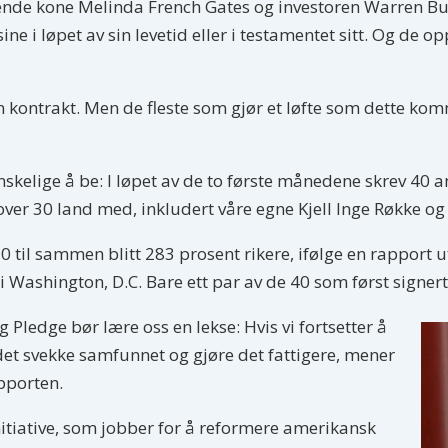
ende kone Melinda French Gates og investoren Warren Buff
ne i løpet av sin levetid eller i testamentet sitt. Og de 
en kontrakt. Men de fleste som gjør et løfte som dette kom
nskelige å be: I løpet av de to første månedene skrev 40
 over 30 land med, inkludert våre egne Kjell Inge Røkke o
 til sammen blitt 283 prosent rikere, ifølge en rapport 
t i Washington, D.C. Bare ett par av de 40 som først signert
Pledge bør lære oss en lekse: Hvis vi fortsetter å
 det svekke samfunnet og gjøre det fattigere, mener
apporten.
itiative, som jobber for å reformere amerikansk