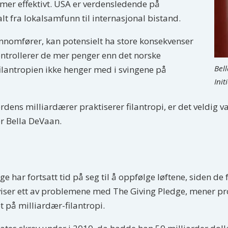
e mer effektivt. USA er verdensledende på
alt fra lokalsamfunn til internasjonal bistand.
nnomfører, kan potensielt ha store konsekvenser
trollerer de mer penger enn det norske
Bel
filantropien ikke henger med i svingene på
Init
rdens milliardærer praktiserer filantropi, er det veldig va
er Bella DeVaan.
ge har fortsatt tid på seg til å oppfølge løftene, siden de
iser ett av problemene med The Giving Pledge, mener pr
t på milliardær-filantropi.