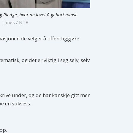
 Pledge, hvor de lovet å gi bort minst
k Times / NTB
rmasjonen de velger å offentliggjøre.
matisk, og det er viktig i seg selv, selv
 skrive under, og de har kanskje gitt mer
oe en suksess.
opp.