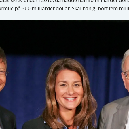
 Gates skrev under i 2010, da hadde han 50 milliarder do
rmue på 360 milliarder dollar. Skal han gi bort fem milli