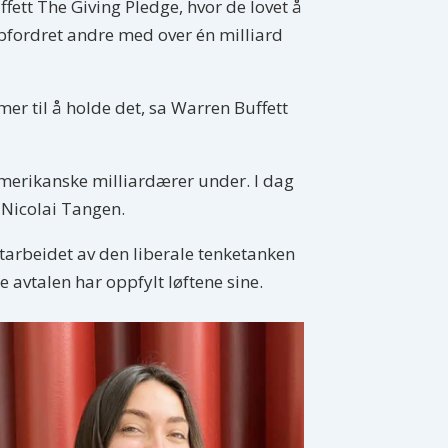
ett The Giving Pledge, hvor de lovet å
oppfordret andre med over én milliard
mer til å holde det, sa Warren Buffett
 amerikanske milliardærer under. I dag
g Nicolai Tangen.
utarbeidet av den liberale tenketanken
e avtalen har oppfylt løftene sine.