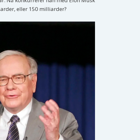
llar. Nå konkurrerer han med Elon Musk
arder, eller 150 milliarder?