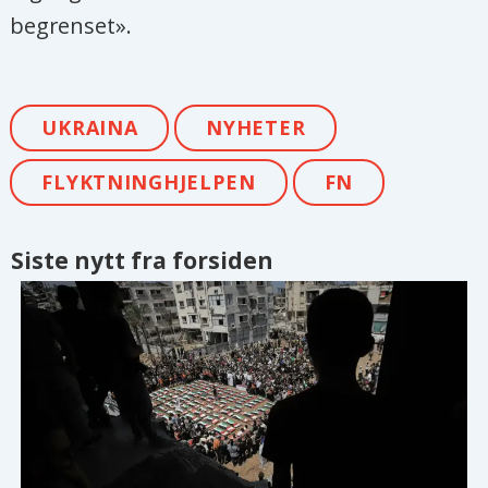
begrenset».
UKRAINA
NYHETER
FLYKTNINGHJELPEN
FN
Siste nytt fra forsiden