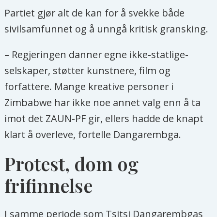
feministisk forlag etter at
Partiet gjør alt de kan for å svekke både
Dangarembga i flere år hadde forsøkt
sivilsamfunnet og å unngå kritisk gransking.
å få den utgitt i Zimbabwe. Nervous
– Regjeringen danner egne ikke-statlige-
Conditions ble den første romanen
selskaper, støtter kunstnere, film og
utgitt på engelsk av en svart kvinne fra
forfattere. Mange kreative personer i
Zimbabwe. Oppfølgeren The Book of
Zimbabwe har ikke noe annet valg enn å ta
Not kom ut i 2006. Hennes tredje og til
imot det ZAUN-PF gir, ellers hadde de knapt
nå siste roman, This Mournable Body,
klart å overleve, fortelle Dangarembga.
kom ut i 2018. Romantrilogien forteller
om jenta Tambudzais oppvekst og
Protest, dom og
voksne liv. På norsk foreligger også
frifinnelse
hennes essay «Svart og kvinne».
Romanene er smertefulle fortellinger
I samme periode som Tsitsi Dangarembgas