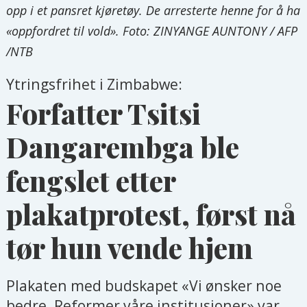
opp i et pansret kjøretøy. De arresterte henne for å ha
«oppfordret til vold». Foto: ZINYANGE AUNTONY / AFP
/NTB
Ytringsfrihet i Zimbabwe:
Forfatter Tsitsi
Dangarembga ble
fengslet etter
plakatprotest, først nå
tør hun vende hjem
Plakaten med budskapet «Vi ønsker noe
bedre. Reformer våre institusjoner» var