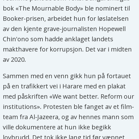
om urettferdighet, falske
bok «The Mournable Body» ble nominert til
forhåpninger og motgang. De speiler
Booker-prisen, arbeidet hun for løslatelsen
dagens Zimbabwe og gir ikke et
av den kjente grave-journalisten Hopewell
smigrende bilde.
Chin'ono som hadde anklaget landets
makthavere for korrupsjon. Det var i midten
Tsitsi Dangarembga ble i 2022 tildelt
av 2020.
den norske Ytringsfrihetsprisen.
Sammen med en venn gikk hun på fortauet
på en trafikkert vei i Harare med en plakat
med påskriften «We want better. Reform our
institutions». Protesten ble fanget av et film-
team fra Al-Jazeera, og av hennes mann som
ville dokumentere at hun ikke begikk
lovbrudd. Det tok ikke lang tid før væpnet