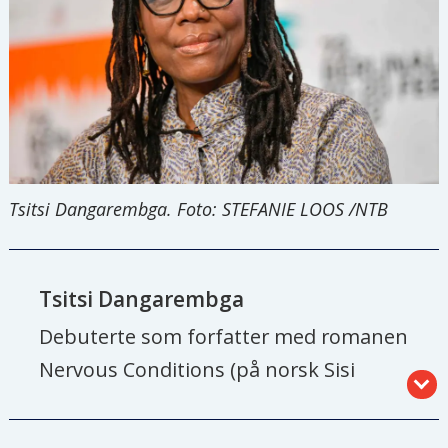
Tsitsi Dangarembga. Foto: STEFANIE LOOS /NTB
Tsitsi Dangarembga
Debuterte som forfatter med romanen
Nervous Conditions (på norsk Sisi
Tambu Nervøse tilstander) i 1988.
Boken ble utgitt av et britisk