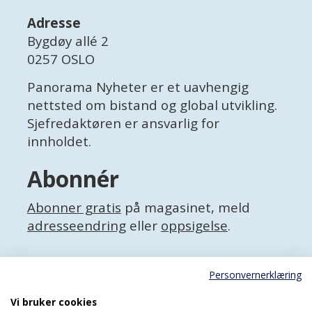
Adresse
Bygdøy allé 2
0257 OSLO
Panorama Nyheter er et uavhengig
nettsted om bistand og global utvikling.
Sjefredaktøren er ansvarlig for
innholdet.
Abonnér
Abonner gratis
på magasinet, meld
adresseendring
eller
oppsigelse
.
Facebook
Personvernerklæring
X (Twitter)
Personvernerklæring
Vi bruker cookies