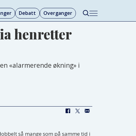
linger
Debatt
Overganger
a henretter
r en «alarmerende økning» i
, dobbelt så mange som på samme tid i