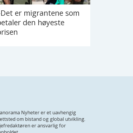
–Det er migrantene som
betaler den høyeste
prisen
anorama Nyheter er et uavhengig
ettsted om bistand og global utvikling.
jefredaktøren er ansvarlig for
nnholdet.