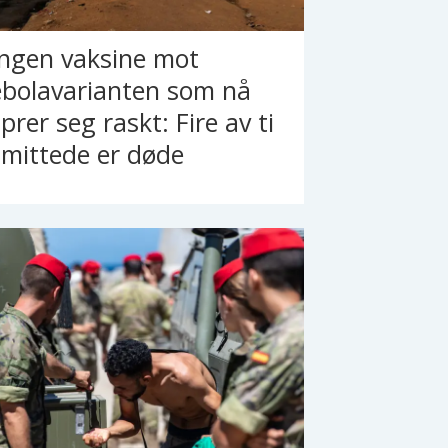
Ingen vaksine mot
ebolavarianten som nå
prer seg raskt: Fire av ti
smittede er døde