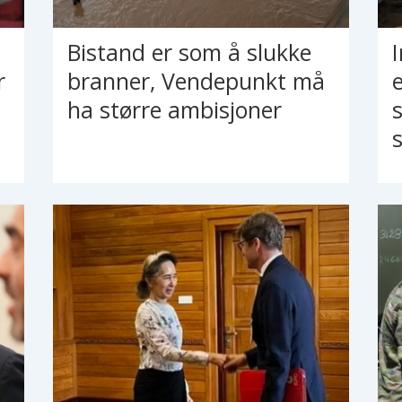
Bistand er som å slukke
r
branner, Vendepunkt må
ha større ambisjoner
s