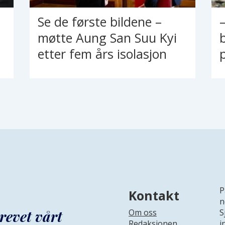
Se de første bildene –
t
møtte Aung San Suu Kyi
etter fem års isolasjon
P
Kontakt
n
revet vårt
Om oss
S
Redaksjonen
i