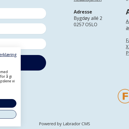
Adresse
Bygdøy allé 2
A
0257 OSLO
a
F
X
P
erklæring
, med
for å gi
pslene vi
Powered by Labrador CMS