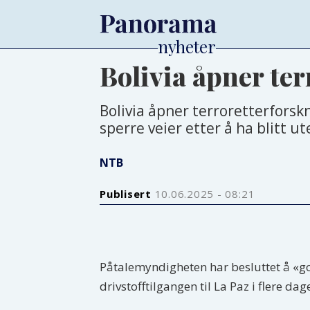
Bolivia åpner te
Bolivia åpner terroretterforsk
sperre veier etter å ha blitt ut
NTB
Publisert
10.06.2025 - 08:21
Påtalemyndigheten har besluttet å «go
drivstofftilgangen til La Paz i flere da