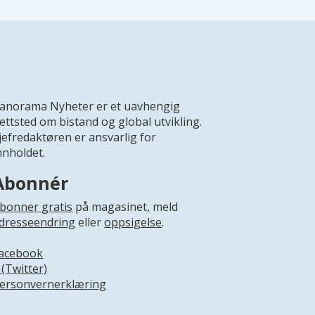
anorama Nyheter er et uavhengig
ettsted om bistand og global utvikling.
jefredaktøren er ansvarlig for
nnholdet.
Abonnér
bonner gratis
på magasinet, meld
dresseendring
eller
oppsigelse
.
acebook
 (Twitter)
ersonvernerklæring