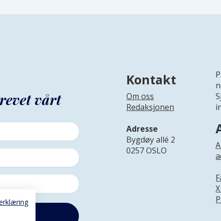
P
Kontakt
n
revet vårt
Om oss
S
Redaksjonen
i
Adresse
Bygdøy allé 2
A
0257 OSLO
a
F
X
P
erklæring