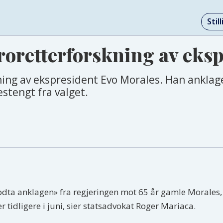
Stil
rroretterforskning av eks
ning av ekspresident Evo Morales. Han anklage
estengt fra valget.
dta anklagen» fra regjeringen mot 65 år gamle Morales, h
ger tidligere i juni, sier statsadvokat Roger Mariaca.