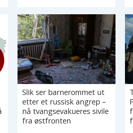
Slik ser barnerommet ut
etter et russisk angrep –
å
nå tvangsevakueres sivile
fra østfronten