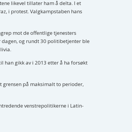
ne likevel tillater ham å delta. I et
 Paz, i protest. Valgkampstaben hans
ngrep mot de offentlige tjenesters
 dagen, og rundt 30 politibetjenter ble
ivia.
l han gikk av i 2013 etter å ha forsøkt
ldt grensen på maksimalt to perioder,
mtredende venstrepolitikerne i Latin-