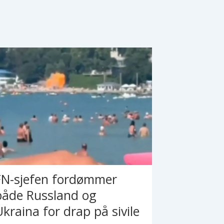
FN-sjefen fordømmer
både Russland og
Ukraina for drap på sivile