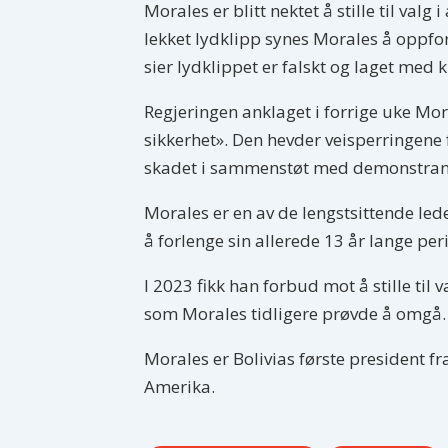
Morales er blitt nektet å stille til va
lekket lydklipp synes Morales å oppford
sier lydklippet er falskt og laget med ku
Regjeringen anklaget i forrige uke Mora
sikkerhet». Den hevder veisperringene 
skadet i sammenstøt med demonstranter
Morales er en av de lengstsittende lede
å forlenge sin allerede 13 år lange pe
I 2023 fikk han forbud mot å stille til
som Morales tidligere prøvde å omgå.
Morales er Bolivias første president fr
Amerika.