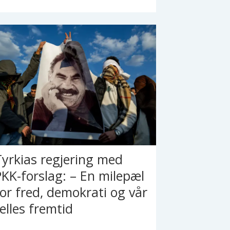
Tyrkias regjering med
PKK-forslag: – En milepæl
for fred, demokrati og vår
felles fremtid