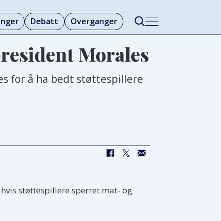
linger
Debatt
Overganger
president Morales
s for å ha bedt støttespillere
vis støttespillere sperret mat- og