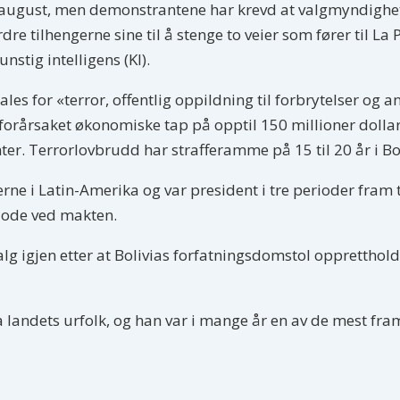
lg i august, men demonstrantene har krevd at valgmyndighete
re tilhengerne sine til å stenge to veier som fører til La
nstig intelligens (KI).
les for «terror, offentlig oppildning til forbrytelser og a
forårsaket økonomiske tap på opptil 150 millioner dollar
. Terrorlovbrudd har strafferamme på 15 til 20 år i Bol
rne i Latin-Amerika og var president i tre perioder fram ti
riode ved makten.
 valg igjen etter at Bolivias forfatningsdomstol opprettho
a landets urfolk, og han var i mange år en av de mest fra