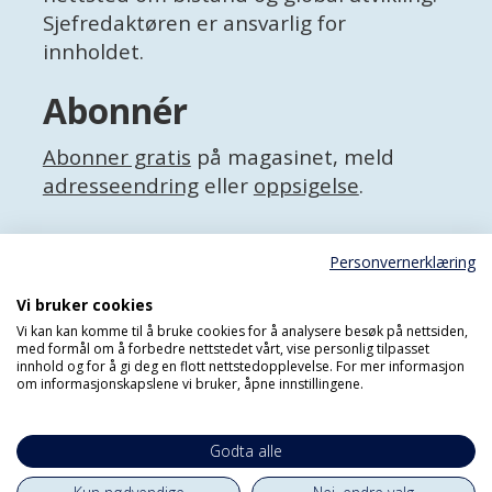
Sjefredaktøren er ansvarlig for
innholdet.
Abonnér
Abonner gratis
på magasinet, meld
adresseendring
eller
oppsigelse
.
Facebook
Personvernerklæring
X (Twitter)
Personvernerklæring
Vi bruker cookies
Vi kan kan komme til å bruke cookies for å analysere besøk på nettsiden,
med formål om å forbedre nettstedet vårt, vise personlig tilpasset
innhold og for å gi deg en flott nettstedopplevelse. For mer informasjon
om informasjonskapslene vi bruker, åpne innstillingene.
Godta alle