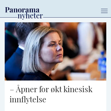
Tag:
guri
melby
– Åpner for økt kinesisk
innflytelse