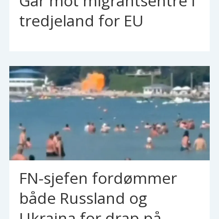
Går mot migrantsentre i
tredjeland for EU
FN-sjefen fordømmer
både Russland og
Ukraina for drap på