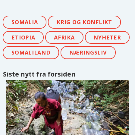
SOMALIA
KRIG OG KONFLIKT
ETIOPIA
AFRIKA
NYHETER
SOMALILAND
NÆRINGSLIV
Siste nytt fra forsiden