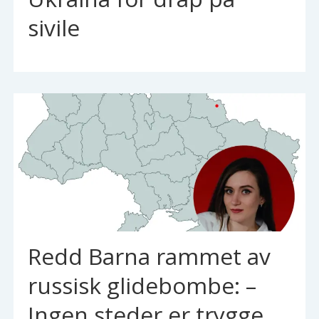
sivile
Redd Barna rammet av
russisk glidebombe: –
Ingen steder er trygge