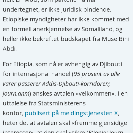
undertegnet, er ikke juridisk bindende.
Etiopiske myndigheter har ikke kommet med
en formell anerkjennelse av Somaliland, og
heller ikke bekreftet budskapet fra Muse Bihi
Abdi.
For Etiopia, som nå er avhengig av Djibouti
for internasjonal handel (
95 prosent av alle
varer passerer Addis-Djibouti-korridoren;
journ.anm
) ønskes avtalen «velkommen». I en
uttalelse fra Statsministerens
kontor,
publisert på meldingstjenesten X
,
heter det at avtalen skal «fremme gjensidige
interesser», at den skal «sikre (
Etiopia; journ