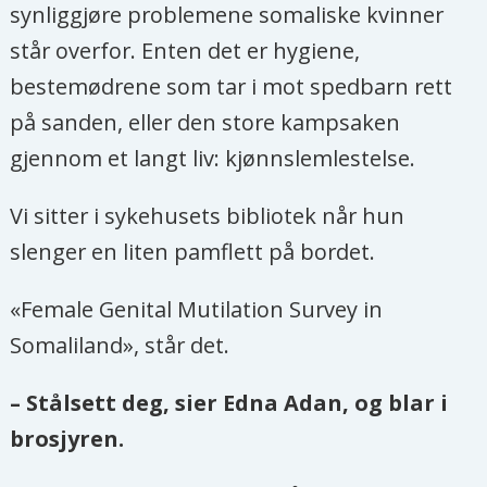
jobbet en årrekke i Verdens
synliggjøre problemene somaliske kvinner
helseorganisasjon (WHO).
står overfor. Enten det er hygiene,
bestemødrene som tar i mot spedbarn rett
Da hun sluttet i WHO solgte hun alle
på sanden, eller den store kampsaken
sine eiendeler og vendte tilbake til
gjennom et langt liv: kjønnslemlestelse.
Somaliland for å bygge
Edna Adan
University Hospital
, som nå regnes
Vi sitter i sykehusets bibliotek når hun
som et av de beste sykehusene for
slenger en liten pamflett på bordet.
barne- og mødrehelse på Afrikas
Horn. Sykehuset støttes blant annet
«Female Genital Mutilation Survey in
av
Islamic Development Bank
og FN-
Somaliland», står det.
organisasjonen UNFPA.
– Stålsett deg, sier Edna Adan, og blar i
brosjyren.