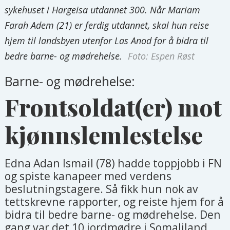
sykehuset i Hargeisa utdannet 300. Når Mariam
Farah Adem (21) er ferdig utdannet, skal hun reise
hjem til landsbyen utenfor Las Anod for å bidra til
bedre barne- og mødrehelse.
Foto: Espen Røst
Barne- og mødrehelse:
Frontsoldat(er) mot
kjønnslemlestelse
Edna Adan Ismail (78) hadde toppjobb i FN
og spiste kanapeer med verdens
beslutningstagere. Så fikk hun nok av
tettskrevne rapporter, og reiste hjem for å
bidra til bedre barne- og mødrehelse. Den
gang var det 10 jordmødre i Somaliland.