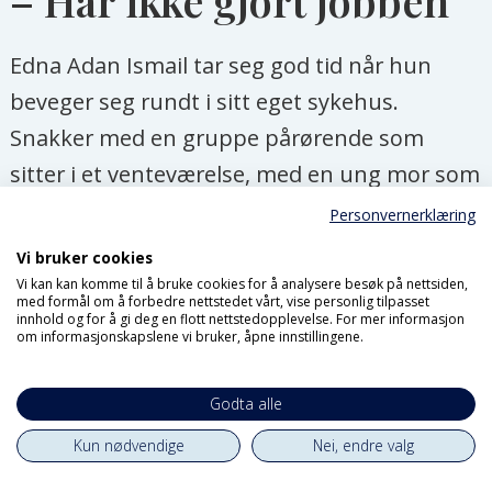
– Har ikke gjort jobben
Edna Adan Ismail tar seg god tid når hun
beveger seg rundt i sitt eget sykehus.
Snakker med en gruppe pårørende som
sitter i et venteværelse, med en ung mor som
bysser et gråtende barn i en korridor. Tar i
Personvernerklæring
mot en viktig beskjed fra en overlege som
Vi bruker cookies
haster forbi. Og titter innom avdelingen for
Vi kan kan komme til å bruke cookies for å analysere besøk på nettsiden,
med formål om å forbedre nettstedet vårt, vise personlig tilpasset
fortidligfødte, der det ligger tre nurk i
innhold og for å gi deg en flott nettstedopplevelse. For mer informasjon
om informasjonskapslene vi bruker, åpne innstillingene.
kuvøser. Så sier Edna Adan at hun har noe
viktig å meddele om FNs siste storsatsing:
Godta alle
– Jeg jobbet for FN i mange, mange år. Jeg
Kun nødvendige
Nei, endre valg
har klatret til det høyeste nivået i min