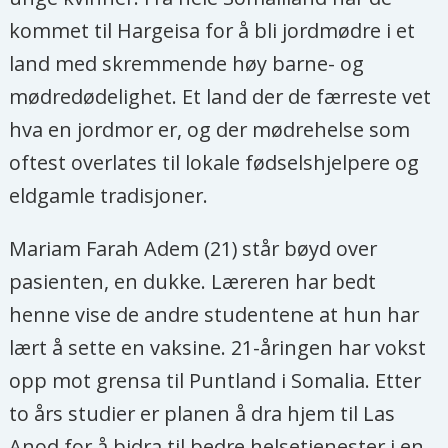
kommet til Hargeisa for å bli jordmødre i et
land med skremmende høy barne- og
mødredødelighet. Et land der de færreste vet
hva en jordmor er, og der mødrehelse som
oftest overlates til lokale fødselshjelpere og
eldgamle tradisjoner.
Mariam Farah Adem (21) står bøyd over
pasienten, en dukke. Læreren har bedt
henne vise de andre studentene at hun har
lært å sette en vaksine. 21-åringen har vokst
opp mot grensa til Puntland i Somalia. Etter
to års studier er planen å dra hjem til Las
Anod for å bidra til bedre helsetjenester i en