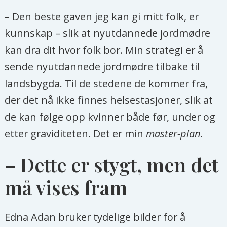
første somaliske jenta som fikk
– Den beste gaven jeg kan gi mitt folk, er
stipend for å studere i Storbritannia.
kunnskap – slik at nyutdannede jordmødre
Der studerte hun til å bli jordmor, og
kan dra dit hvor folk bor. Min strategi er å
da hun returnerte ble hun den
sende nyutdannede jordmødre tilbake til
første jordmoren i landet.
landsbygda. Til de stedene de kommer fra,
Edna Adan giftet seg med
der det nå ikke finnes helsestasjoner, slik at
politikeren Mohamed Haji Ibrahim
de kan følge opp kvinner både før, under og
Egal som var statsminister i Somalia
etter graviditeten. Det er min
master-plan
.
(1967-1969) og ble hjemlandets
– Dette er stygt, men det
førstedame da ektemannen ble
president i Somaliland (1993-2002).
må vises fram
Hun har også vært Somalilands
utenriksminister (2003-2006) og
Edna Adan bruker tydelige bilder for å