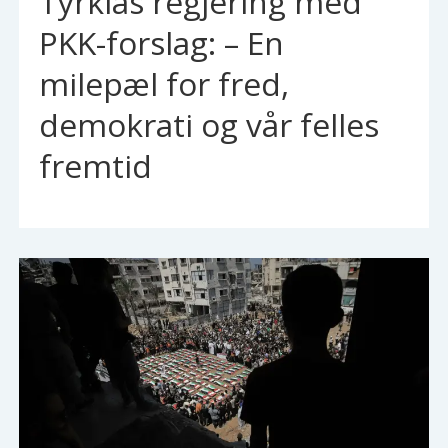
Tyrkias regjering med
PKK-forslag: – En
milepæl for fred,
demokrati og vår felles
fremtid