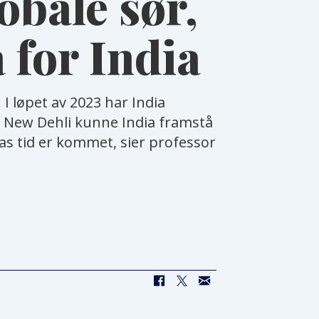
obale sør,
 for India
I løpet av 2023 har India
i New Dehli kunne India framstå
ias tid er kommet, sier professor