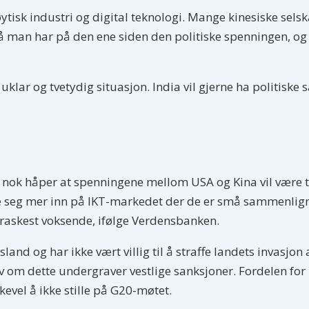
øytisk industri og digital teknologi. Mange kinesiske selsk
. Så man har på den ene siden den politiske spenningen, o
uklar og tvetydig situasjon. India vil gjerne ha politiske 
 nok håper at spenningene mellom USA og Kina vil være til
rke seg mer inn på IKT-markedet der de er små sammenlig
 raskest voksende, ifølge Verdensbanken.
sland og har ikke vært villig til å straffe landets invasjon
elv om dette undergraver vestlige sanksjoner. Fordelen for 
kevel å ikke stille på G20-møtet.