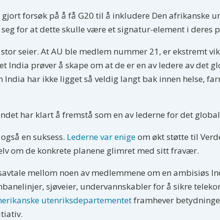
 gjort forsøk på å få G20 til å inkludere Den afrikanske 
eg for at dette skulle være et signatur-element i deres po
 en stor seier. At AU ble medlem nummer 21, er ekstremt vik
t India prøver å skape om at de er en av ledere av det gl
India har ikke ligget så veldig langt bak innen helse, far
landet har klart å fremstå som en av lederne for det global
 også en suksess.
Lederne var enige
om økt støtte til Verd
elv om de konkrete planene glimret med sitt fravær.
onsavtale mellom noen av medlemmene om en ambisiøs In
anelinjer, sjøveier, undervannskabler for å sikre telek
erikanske utenriksdepartementet
framhever betydningen 
iativ.