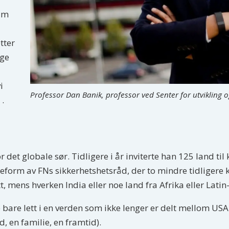
am
tter
nge
i
Professor Dan Banik, professor ved Senter for utvikling og
 .
 det globale sør. Tidligere i år inviterte han 125 land ti
 reform av FNs sikkerhetshetsråd, der to mindre tidligere
tt, mens hverken India eller noe land fra Afrika eller Lati
 bare lett i en verden som ikke lenger er delt mellom US
 en familie, en framtid).