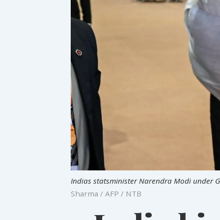
Indias statsminister Narendra Modi under G2
Sharma / AFP / NTB