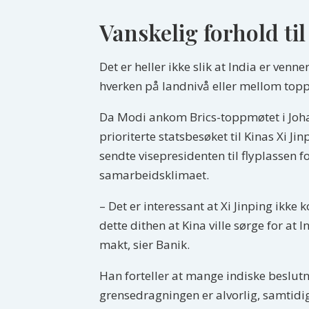
Vanskelig forhold til
Det er heller ikke slik at India er venn
hverken på landnivå eller mellom topp
Da Modi ankom Brics-toppmøtet i Joha
prioriterte statsbesøket til Kinas Xi Ji
sendte visepresidenten til flyplassen f
samarbeidsklimaet.
– Det er interessant at Xi Jinping ikke
dette dithen at Kina ville sørge for at
makt, sier Banik.
Han forteller at mange indiske beslutni
grensedragningen er alvorlig, samtidi