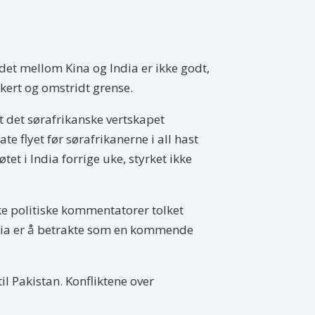
oldet mellom Kina og India er ikke godt,
kert og omstridt grense.
 det sørafrikanske vertskapet
te flyet før sørafrikanerne i all hast
et i India forrige uke, styrket ikke
iske politiske kommentatorer tolket
 India er å betrakte som en kommende
il Pakistan. Konfliktene over