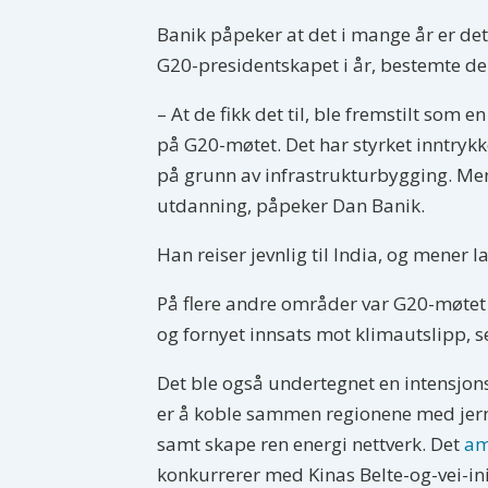
Banik påpeker at det i mange år er det
G20-presidentskapet i år, bestemte de s
– At de fikk det til, ble fremstilt som
på G20-møtet. Det har styrket inntrykke
på grunn av infrastrukturbygging. Men 
utdanning, påpeker Dan Banik.
Han reiser jevnlig til India, og mener 
På flere andre områder var G20-møtet
og fornyet innsats mot klimautslipp, s
Det ble også undertegnet en intensj
er å koble sammen regionene med jernb
samt skape ren energi nettverk. Det
am
konkurrerer med Kinas Belte-og-vei-init