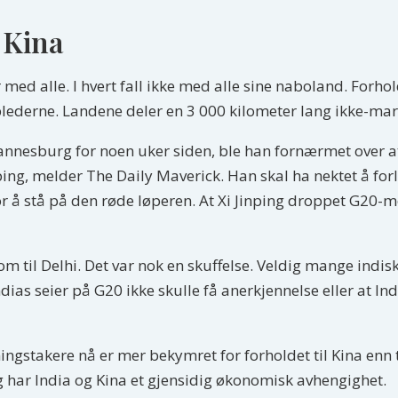
 Kina
er med alle. I hvert fall ikke med alle sine naboland. Forh
lederne. Landene deler en 3 000 kilometer lang ikke-mar
nnesburg for noen uker siden, ble han fornærmet over at
nping, melder The Daily Maverick. Han skal ha nektet å forla
or å stå på den røde løperen. At Xi Jinping droppet G20-møt
 kom til Delhi. Det var nok en skuffelse. Veldig mange ind
 Indias seier på G20 ikke skulle få anerkjennelse eller at
ngstakere nå er mer bekymret for forholdet til Kina enn t
g har India og Kina et gjensidig økonomisk avhengighet.