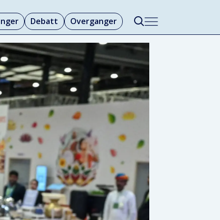
linger
Debatt
Overganger