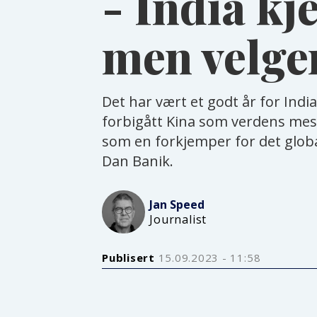
- India kj
men velger
Det har vært et godt år for Indi
forbigått Kina som verdens mest
som en forkjemper for det global
Dan Banik.
Jan
Speed
Journalist
Publisert
15.09.2023 - 11:58