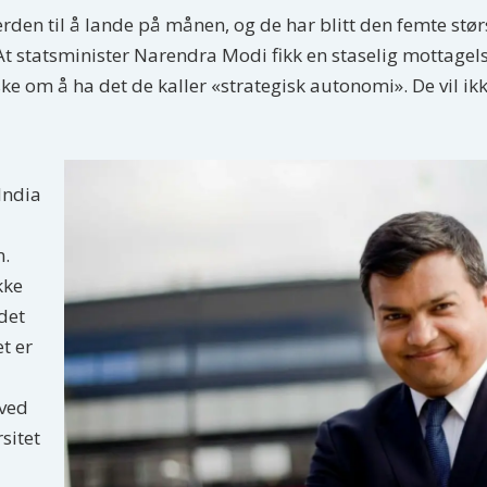
verden til å lande på månen, og de har blitt den femte st
At statsminister Narendra Modi fikk en staselig mottagels
nske om å ha det de kaller «strategisk autonomi». De vil ik
India
n.
kke
 det
et er
 ved
sitet