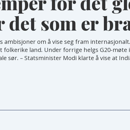
emper for det gl
 det som er bra
as ambisjoner om å vise seg fram internasjonalt. 
 folkerike land. Under forrige helgs G20-møte 
e sør. – Statsminister Modi klarte å vise at Ind