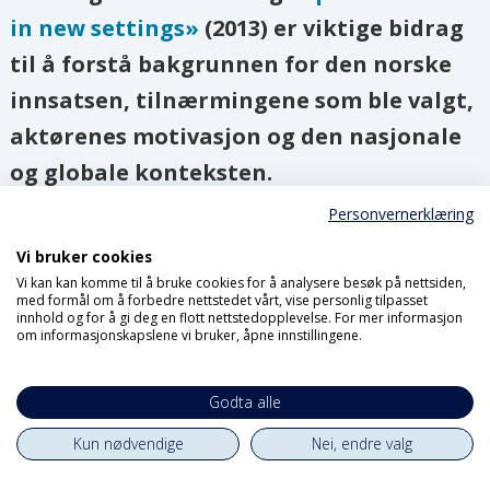
in new settings»
(2013) er viktige bidrag
til å forstå bakgrunnen for den norske
innsatsen, tilnærmingene som ble valgt,
aktørenes motivasjon og den nasjonale
og globale konteksten.
Personvernerklæring
Straumes medstudent på Norges
Vi bruker cookies
Idrettshøgskole Anders Hasselgård – også
Vi kan kan komme til å bruke cookies for å analysere besøk på nettsiden,
bidragsyter til hennes avhandling – peker i
med formål om å forbedre nettstedet vårt, vise personlig tilpasset
innhold og for å gi deg en flott nettstedopplevelse. For mer informasjon
artikkelen
«Idrettsbistand, idrettens
om informasjonskapslene vi bruker, åpne innstillingene.
organisasjoner og norsk utenrikspolitikk»
Godta alle
(2009) på at det mangler forskning som kan
si oss noe om idrettsbistand og forholdet
Kun nødvendige
Nei, endre valg
mellom idrettsorganisasjoner og norske