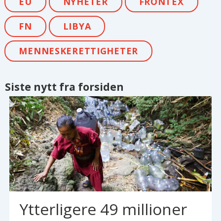
EU
NYHETER
FRONTEX
FN
LIBYA
MENNESKERETTIGHETER
Siste nytt fra forsiden
Ytterligere 49 millioner