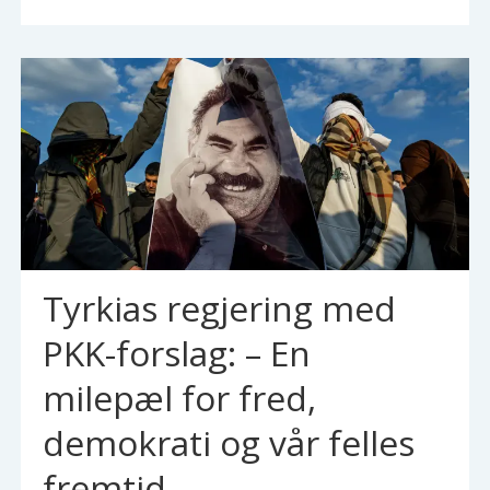
Tyrkias regjering med
PKK-forslag: – En
milepæl for fred,
demokrati og vår felles
fremtid