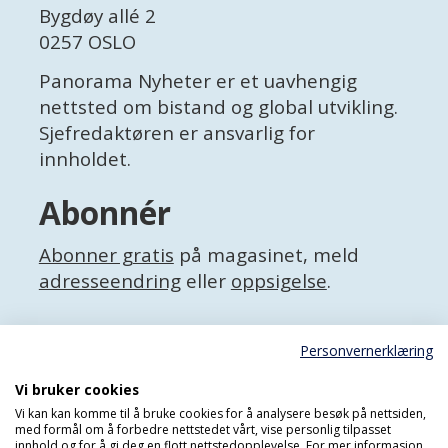
Bygdøy allé 2
0257 OSLO
Panorama Nyheter er et uavhengig
nettsted om bistand og global utvikling.
Sjefredaktøren er ansvarlig for
innholdet.
Abonnér
Abonner gratis
på magasinet, meld
adresseendring
eller
oppsigelse
.
Facebook
Personvernerklæring
X (Twitter)
Personvernerklæring
Vi bruker cookies
Vi kan kan komme til å bruke cookies for å analysere besøk på nettsiden,
med formål om å forbedre nettstedet vårt, vise personlig tilpasset
innhold og for å gi deg en flott nettstedopplevelse. For mer informasjon