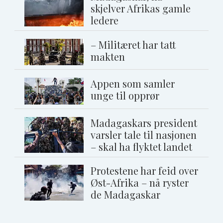
skjelver Afrikas gamle
ledere
– Militæret har tatt
makten
Appen som samler
unge til opprør
Madagaskars president
varsler tale til nasjonen
– skal ha flyktet landet
Protestene har feid over
Øst-Afrika – nå ryster
de Madagaskar