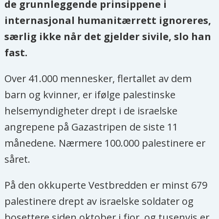
de grunnleggende prinsippene i
internasjonal humanitærrett ignoreres,
særlig ikke når det gjelder sivile, slo han
fast.
Over 41.000 mennesker, flertallet av dem
barn og kvinner, er ifølge palestinske
helsemyndigheter drept i de israelske
angrepene på Gazastripen de siste 11
månedene. Nærmere 100.000 palestinere er
såret.
På den okkuperte Vestbredden er minst 679
palestinere drept av israelske soldater og
bosettere siden oktober i fjor, og tusenvis er