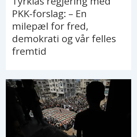
Tyrkias regjering med
PKK-forslag: – En
milepæl for fred,
demokrati og vår felles
fremtid