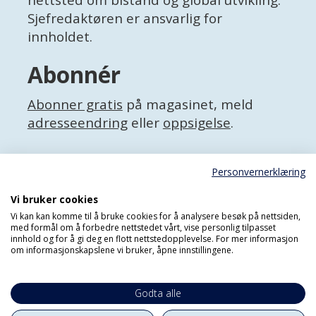
nettsted om bistand og global utvikling.
Sjefredaktøren er ansvarlig for
innholdet.
Abonnér
Abonner gratis
på magasinet, meld
adresseendring
eller
oppsigelse
.
Facebook
Personvernerklæring
X (Twitter)
Personvernerklæring
Vi bruker cookies
Vi kan kan komme til å bruke cookies for å analysere besøk på nettsiden,
med formål om å forbedre nettstedet vårt, vise personlig tilpasset
innhold og for å gi deg en flott nettstedopplevelse. For mer informasjon
om informasjonskapslene vi bruker, åpne innstillingene.
Godta alle