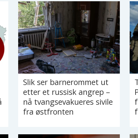
Slik ser barnerommet ut
etter et russisk angrep –
å
nå tvangsevakueres sivile
fra østfronten