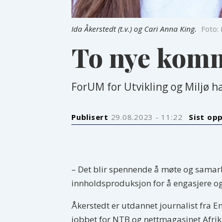
Ida Åkerstedt (t.v.) og Cari Anna King.
Foto: 
To nye komm
ForUM for Utvikling og Miljø 
Publisert
29.08.2023 - 11:22
Sist op
– Det blir spennende å møte og samarbe
innholdsproduksjon for å engasjere og l
Åkerstedt er utdannet journalist fra E
jobbet for NTB og nettmagasinet Afrika