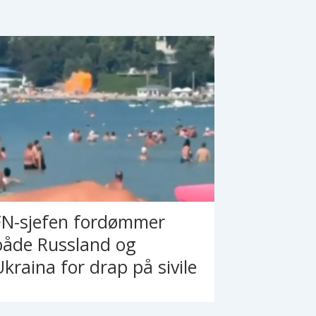
FN-sjefen fordømmer
både Russland og
Ukraina for drap på sivile