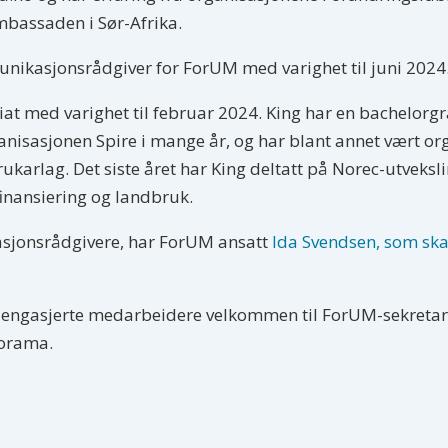
mbassaden i Sør-Afrika.
unikasjonsrådgiver for ForUM med varighet til juni 2024
riat med varighet til februar 2024. King har en bachelorgr
ganisasjonen Spire i mange år, og har blant annet vært org
karlag. Det siste året har King deltatt på Norec-utveks
inansiering og landbruk.
kasjonsrådgivere, har ForUM ansatt
Ida Svendsen, som sk
og engasjerte medarbeidere velkommen til ForUM-sekretari
norama.