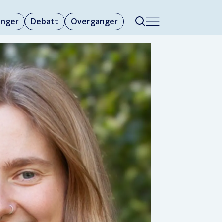
linger
Debatt
Overganger