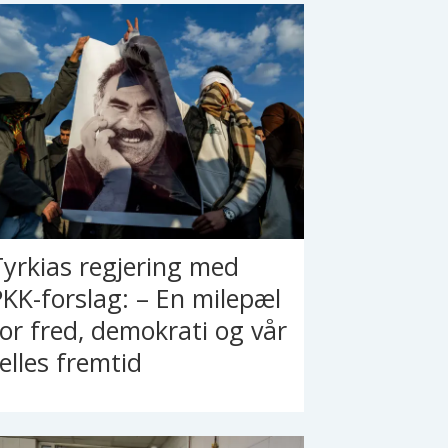
Tyrkias regjering med
PKK-forslag: – En milepæl
for fred, demokrati og vår
felles fremtid