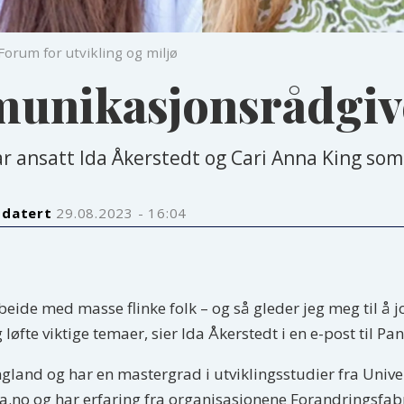
Forum for utvikling og miljø
unikasjonsrådgiv
har ansatt Ida Åkerstedt og Cari Anna King s
pdatert
29.08.2023 - 16:04
ide med masse flinke folk – og så gleder jeg meg til å j
øfte viktige temaer, sier Ida Åkerstedt i en e-post til P
ngland og har en mastergrad i utviklingsstudier fra Unive
.no og har erfaring fra organisasjonene Forandringsfabri