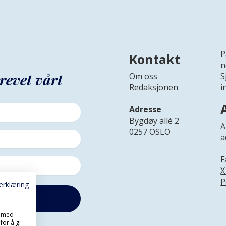
P
Kontakt
n
revet vårt
Om oss
S
Redaksjonen
i
Adresse
Bygdøy allé 2
A
0257 OSLO
a
F
X
P
erklæring
, med
for å gi