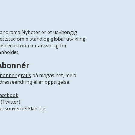
anorama Nyheter er et uavhengig
ettsted om bistand og global utvikling.
jefredaktøren er ansvarlig for
nnholdet.
Abonnér
bonner gratis
på magasinet, meld
dresseendring
eller
oppsigelse
.
acebook
 (Twitter)
ersonvernerklæring