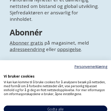
nettsted om bistand og global utvikling.
Sjefredaktøren er ansvarlig for
innholdet.
Abonnér
Abonner gratis
på magasinet, meld
adresseendring
eller
oppsigelse
.
Facebook
Personvernerklæring
X (Twitter)
Personvernerklæring
Vi bruker cookies
Vi kan kan komme til å bruke cookies for å analysere besøk på nettsiden,
med formål om å forbedre nettstedet vårt, vise personlig tilpasset
innhold og for å gi deg en flott nettstedopplevelse. For mer informasjon
om informasjonskapslene vi bruker, åpne innstillingene.
Godta alle