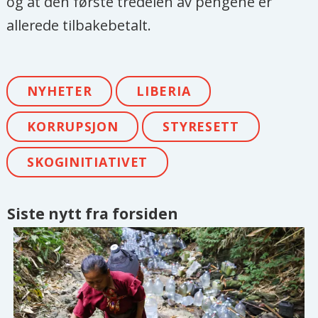
og at den første tredelen av pengene er
allerede tilbakebetalt.
NYHETER
LIBERIA
KORRUPSJON
STYRESETT
SKOGINITIATIVET
Siste nytt fra forsiden