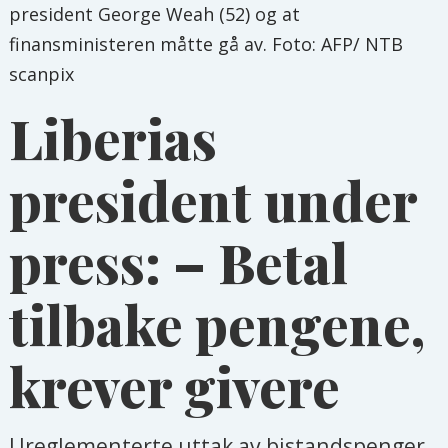
president George Weah (52) og at
finansministeren måtte gå av. Foto: AFP/ NTB
scanpix
Liberias
president under
press: – Betal
tilbake pengene,
krever givere
Ureglementerte uttak av bistandspenger