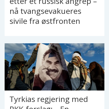
etter et russisk angrep –
nå tvangsevakueres
sivile fra østfronten
Tyrkias regjering med
PKK-forslag: – En