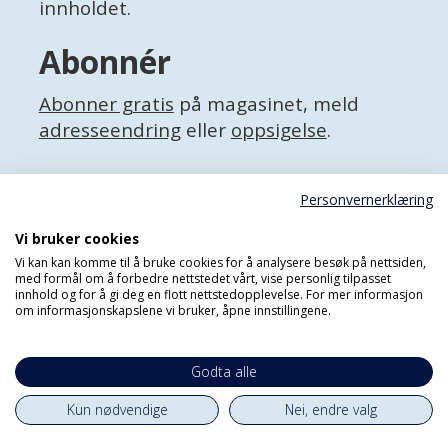
innholdet.
Abonnér
Abonner gratis
på magasinet, meld
adresseendring
eller
oppsigelse
.
Facebook
Personvernerklæring
X (Twitter)
Personvernerklæring
Vi bruker cookies
Vi kan kan komme til å bruke cookies for å analysere besøk på nettsiden,
med formål om å forbedre nettstedet vårt, vise personlig tilpasset
innhold og for å gi deg en flott nettstedopplevelse. For mer informasjon
om informasjonskapslene vi bruker, åpne innstillingene.
Godta alle
Kun nødvendige
Nei, endre valg
Powered by Labrador CMS