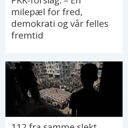
milepæl for fred,
demokrati og vår felles
fremtid
112 fra samme slekt