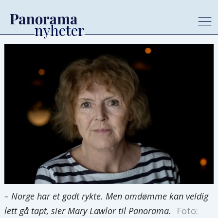
– Norge har et godt rykte. Men omdømme kan veldig
lett gå tapt, sier Mary Lawlor til Panorama.
Foto: