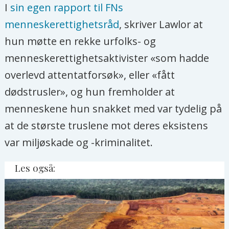
I
sin egen rapport til FNs
menneskerettighetsråd
, skriver Lawlor at
hun møtte en rekke urfolks- og
menneskerettighetsaktivister «som hadde
overlevd attentatforsøk», eller «fått
dødstrusler», og hun fremholder at
menneskene hun snakket med var tydelig på
at de største truslene mot deres eksistens
var miljøskade og -kriminalitet.
Les også: