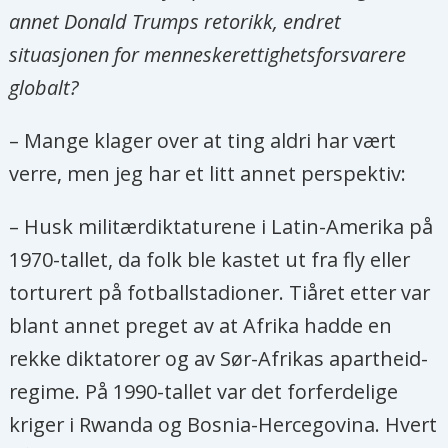
annet Donald Trumps retorikk, endret
samfunnsorganer til å fremme og
situasjonen for menneskerettighetsforsvarere
beskytte universelt anerkjente
globalt?
menneskerettigheter.
– Mange klager over at ting aldri har vært
Spesialrapportøren samarbeider
verre, men jeg har et litt annet perspektiv:
med både statlige og ikke-statlige
aktører, inkludert selskaper.
– Husk militærdiktaturene i Latin-Amerika på
Spesialrapportøren tar opp påståtte
1970-tallet, da folk ble kastet ut fra fly eller
brudd og overgrep mot rettighetene
torturert på fotballstadioner. Tiåret etter var
til menneskerettighetsforkjempere
blant annet preget av at Afrika hadde en
ved å sende brev – som
rekke diktatorer og av Sør-Afrikas apartheid-
hasteappeller, anklagebrev og
regime. På 1990-tallet var det forferdelige
annen kommunikasjon – til
kriger i Rwanda og Bosnia-Hercegovina. Hvert
relevante statlige og ikke-statlige