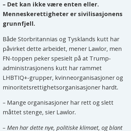
fremme bedrifters respekt for
– Det kan ikke være enten eller.
menneskerettigheter, blant annet
Menneskerettigheter er sivilisasjonens
ved å adressere juridiske og politiske
grunnfjell.
utfordringer. Men til tross for sitt
Både Storbritannias og Tysklands kutt har
viktige arbeid, møter de økende
påvirket dette arbeidet, mener Lawlor, men
angrep fra stater og næringsliv,
FN-toppen peker spesielt på at Trump-
inkludert trusler, vold og drap.
administrasjonens kutt har rammet
I henhold til FN-resolusjon 52/4
LHBTIQ+-grupper, kvinneorganisasjoner og
vedtatt av FNs generalforsamling i
minoritetsrettighetsorganisasjoner hardt.
1998, utfører Mary Lawlor, den
nåværende spesialrapportøren, sitt
– Mange organisasjoner har rett og slett
arbeid i samsvar med FNs erklæring
måttet stenge, sier Lawlor.
om retten til og ansvaret for
– Men har dette nye, politiske klimaet, og blant
enkeltpersoner, grupper og