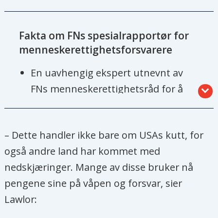
Fakta om FNs spesialrapportør for
menneskerettighetsforsvarere
En uavhengig ekspert utnevnt av
FNs menneskerettighetsråd for å
fremme arbeidet til
menneskerettighetsforsvarere,
– Dette handler ikke bare om USAs kutt, for
definert som «personer som,
også andre land har kommet med
individuelt eller sammen med andre,
nedskjæringer. Mange av disse bruker nå
handler for å beskytte
pengene sine på våpen og forsvar, sier
menneskerettighetene».
Lawlor:
Disse spiller en kritisk rolle i å