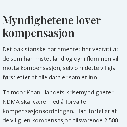
sysselsatt i landbruket.
Myndighetene lover
61 prosent av landbruket er knyttet
kompensasjon
til dyrehold.
Men nå er 75 000 kvadratkilometer
Det pakistanske parlamentet har vedtatt at
med landbruksjord, hvorav 48 000
de som har mistet land og dyr i flommen vil
var dyrket, rammet av flommen. I
motta kompensasjon, selv om dette vil gis
tillegg har minst 750 000 husdyr
først etter at alle data er samlet inn.
mistet livet.
Taimoor Khan i landets krisemyndigheter
Kilder: FN, Pakistans nasjonale
NDMA skal være med å forvalte
katastrofeberedskap (NDMA) og
kompensasjonsordningen. Han forteller at
Pakistans finansdepartement
de vil gi en kompensasjon tilsvarende 2 500