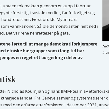
n juntaen tok makten gjennom et kupp i februar
te forsiktig i sosiale medier, før folk våget seg
 så hundretusener. Først brukte Myanmars
 som vannkanoner. Så ble demonstranter, helt ned i
d. Det var rene henrettelser på gata.
estene førte til at mange demokratiforkjempere
Nic
ed etniske hærgrupper som i lang tid har
Inv
jempes en regelrett borgerkrig i deler av
atisk
sitter Nicholas Koumjian og hans IIMM-team av etterfors
iktherjede landet. Fra Genève samler og systematiserer de
 med den erfarne etterforskeren i desember 2021, antyd