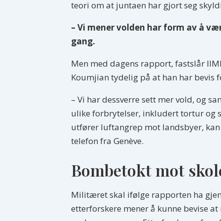
teori om at juntaen har gjort seg skyl
– Vi mener volden har form av å væ
gang.
Men med dagens rapport, fastslår IIM
Koumjian tydelig på at han har bevis 
– Vi har dessverre sett mer vold, og sa
ulike forbrytelser, inkludert tortur og 
utfører luftangrep mot landsbyer, kan
telefon fra Genève.
Bombetokt mot skole
Militæret skal ifølge rapporten ha gj
etterforskere mener å kunne bevise at mi