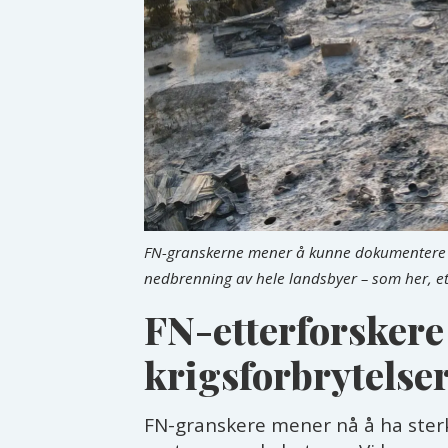
FN-granskerne mener å kunne dokumentere at
nedbrenning av hele landsbyer – som her, ette
FN-etterforsker
krigsforbrytelse
FN-granskere mener nå å ha sterke