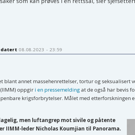
ker som kan prøves i en rettssal, sier sjefsetter
pdatert
08.08.2023 - 23:59
 blant annet massehenrettelser, tortur og seksualisert v
(IIMM) oppgir
i en pressemelding
at de også har bevis f
 åpenbare krigsforbrytelser. Målet med etterforskningen 
lagelig, men luftangrep mot sivile og påtente
sier IIMM-leder Nicholas Koumjian til Panorama.