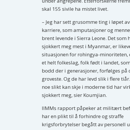
under angrepene. Etterforskerne fremhe
skal 155 sivile ha mistet livet.
– Jeg har sett grusomme ting i løpet a
karriere, som amputasjoner og menne
brent levende i Sierra Leone. Det som 
sjokkert meg mest i Myanmar, er likev
situasjonen for rohingya-minoriteten, 
et helt folkeslag, folk født i landet, so
bodd der i generasjoner, forfølges på 
groveste. Og de har levd slik i flere tiår
noe slikt kan skje i moderne tid har vir
sjokkert meg, sier Koumjian.
IIMMs rapport påpeker at militært bef
har en plikt til å forhindre og straffe
krigsforbrytelser begått av personell 