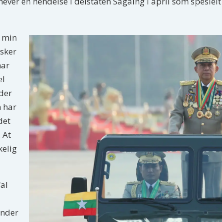
ver én hendelse i delstaten Sagaing i april som spesielt 
v min
sker
har
el
der
m har
det
. At
kelig
al
under