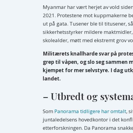
Myanmar har vært herjet av vold side
2021. Protestene mot kuppmakerne begyn
ut på gata. Tusener ble til titusener,
sikkerhetsstyrker mildere maktmidler,
skolealder, møtt med ekstremt grov vol
Militærets knallharde svar på prot
grep til våpen, og slo seg sammen m
kjempet for mer selvstyre. I dag utk
landet.
– Utbredt og system
Som
Panorama tidligere har omtalt
, 
juntaledelsens hovedkontor i det konfl
etterforskningen. Da Panorama snakket