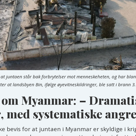
 juntaen står bak forbrytelser mot menneskeheten, og har blant 
r at landsbyen Bin, ifølge øyevitneskildringer, ble satt i brann 3
e om Myanmar: – Dramati
r, med systematiske angre
 bevis for at juntaen i Myanmar er skyldige i kri