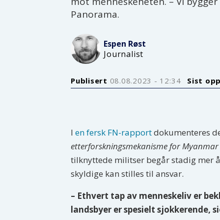
mot menneskeheten. – Vi bygger sa
Panorama.
Espen
Røst
Journalist
Publisert
08.08.2023 - 12:34
Sist op
I
en fersk FN-rapport
dokumenteres det
etterforskningsmekanisme for Myanmar
tilknyttede militser begår stadig mer
skyldige kan stilles til ansvar.
– Ethvert tap av menneskeliv er bek
landsbyer er spesielt sjokkerende, 