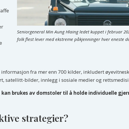
å
raffe
er
Seniorgeneral Min Aung Hlaing ledet kuppet i februar 202
folk flest lever med ekstreme påkjenninger hver eneste d
e
 informasjon fra mer enn 700 kilder, inkludert øyevitnesk
, satellitt-bilder, innlegg i sosiale medier og rettsmedis
an brukes av domstoler til å holde individuelle gjer
ktive strategier?