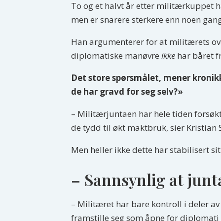
To og et halvt år etter militærkuppet
men er snarere sterkere enn noen ga
Han argumenterer for at militærets ov
diplomatiske manøvre
ikke
har båret f
Det store spørsmålet, mener kronikkf
de har gravd for seg selv?»
– Militærjuntaen har hele tiden forsøk
de tydd til økt maktbruk, sier Kristian 
Men heller ikke dette har stabilisert 
– Sannsynlig at junt
– Militæret har bare kontroll i deler a
framstille seg som åpne for diplomati