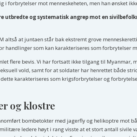
dig i forbrytelser mot menneskeheten, men han ønsket ikke
re utbredte og systematisk angrep mot en sivilbefol
M altså at juntaen står bak ekstremt grove menneskeret
for handlinger som kan karakteriseres som forbrytelser
mlet flere bevis. Vi har fortsatt ikke tilgang til Myanmar,
seksuell vold, samt for at soldater har henrettet både strid
 dette karakteriseres som krigsforbrytelser og forbryte
r og klostre
ennomført bombetokter med jagerfly og helikoptre mot b
litære ledere høyt i rang visste at et stort antall sivile v