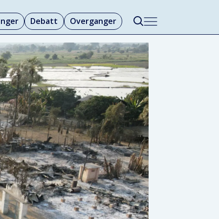
linger
Debatt
Overganger