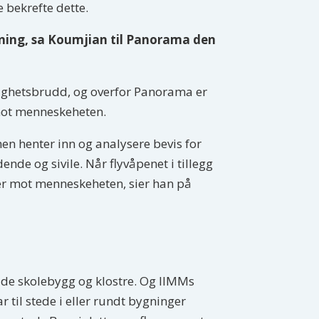
 bekrefte dette.
kning, sa Koumjian til Panorama den
tighetsbrudd, og overfor Panorama er
 mot menneskeheten.
 men henter inn og analysere bevis for
ende og sivile. Når flyvåpenet i tillegg
lser mot menneskeheten
, sier han på
åde skolebygg og klostre. Og IIMMs
ar til stede i eller rundt bygninger