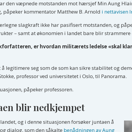
 har den væpnede motstanden mot hærsjef Min Aung Hlaing
ng, påpeker kommentator Matthew B. Arnold
i nettavisen
erlegne slagkraft ikke har pasifisert motstanden, og på
rukter – samt at økonomien i landet bare blir strammer
orfatteren, er hvordan militærets ledelse «skal klare
t å legitimere seg som de som kan sikre stabilitet og dem
Stokke, professor ved universitetet i Oslo, til Panorama.
situasjonen, påpeker professoren.
aen blir nedkjempet
v landet, og i denne situasjonen forsøker juntaen å
 og dialog, som den såkalte
benådningen av Aung