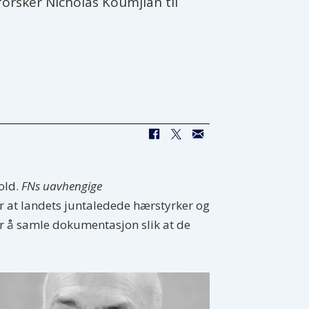
forsker Nicholas Koumjian til
old.
FNs uavhengige
or at landets juntaledede hærstyrker og
er å samle dokumentasjon slik at de