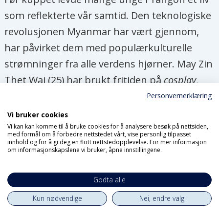
som reflekterte vår samtid. Den teknologiske
revolusjonen Myanmar har vært gjennom,
har påvirket dem med populærkulturelle
strømninger fra alle verdens hjørner. May Zin
Thet Wai (25) har brukt fritiden på
cosplay
,
Fan Lay (20) på gatedans. Og Soe Moe Aye
Personvernerklæring
(25), som begynte med dataspill for seks å
Vi bruker cookies
siden, er nå profesjonell
gamer
for laget
Vi kan kan komme til å bruke cookies for å analysere besøk på nettsiden,
med formål om å forbedre nettstedet vårt, vise personlig tilpasset
Mobile Legends
- og administrerende direktør
innhold og for å gi deg en flott nettstedopplevelse. For mer informasjon
om informasjonskapslene vi bruker, åpne innstillingene.
i
Game Cast Network Myanmar
.
Godta alle
Nå har alle tre inntatt Yangons gater -
Kun nødvendige
Nei, endre valg
for å demonstrere mot kuppet.