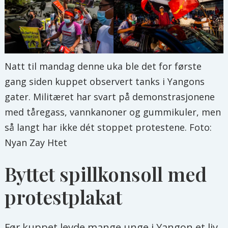
Natt til mandag denne uka ble det for første
gang siden kuppet observert tanks i Yangons
gater. Militæret har svart på demonstrasjonene
med tåregass, vannkanoner og gummikuler, men
så langt har ikke dét stoppet protestene. Foto:
Nyan Zay Htet
Byttet spillkonsoll med
protestplakat
Før kuppet levde mange unge i Yangon et liv