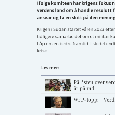
Ifølge komiteen har krigens fokus nå
verdens land om å handle resolutt f
ansvar og få en slutt på den mening
Krigen i Sudan startet våren 2023 ette
tidligere samarbeidet om et militærk
håp om en bedre framtid. I stedet endt
krise.
Les mer:
På listen over ver
år på rad
WFP-topp: – Verd