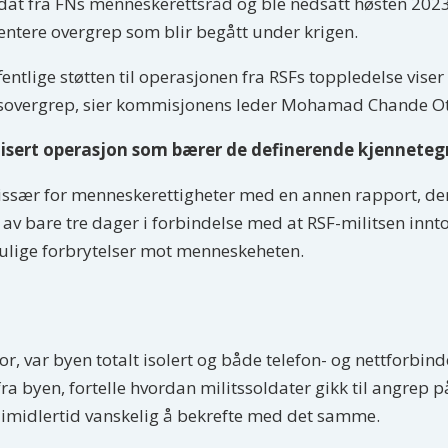
dat fra FNs menneskerettsråd og ble nedsatt høsten 2023,
ntere overgrep som blir begått under krigen.
ntlige støtten til operasjonen fra RSFs toppledelse viser 
krigsovergrep, sier kommisjonens leder Mohamad Chande 
anisert operasjon som bærer de definerende kjennete
sær for menneskerettigheter med en annen rapport, der d
t av bare tre dager i forbindelse med at RSF-militsen inn
mulige forbrytelser mot menneskeheten.
or, var byen totalt isolert og både telefon- og nettforbin
ra byen, fortelle hvordan militssoldater gikk til angrep
 imidlertid vanskelig å bekrefte med det samme.