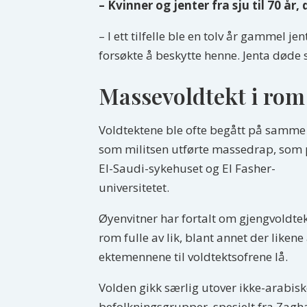
– Kvinner og jenter fra sju til 70 år
– I ett tilfelle ble en tolv år gammel je
forsøkte å beskytte henne. Jenta døde 
Massevoldtekt i rom f
Voldtektene ble ofte begått på samme
som militsen utførte massedrap, som
El-Saudi-sykehuset og El Fasher-
universitetet.
Øyenvitner har fortalt om gjengvoldtek
rom fulle av lik, blant annet der likene
ektemennene til voldtektsofrene lå.
Volden gikk særlig utover ikke-arabisk
befolkningsgrupper, spesielt fra Zag