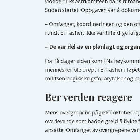
videoer. Ekspertkomiteen har sitt man
Sudan startet. Oppgaven var å dokume
– Omfanget, koordineringen og den offe
rundt El Fasher, ikke var tilfeldige 
– De var del av en planlagt og org
For få dager siden kom FNs høykommis
mennesker ble drept i El Fasher i løpe
militsen begikk krigsforbrytelser og 
Ber verden reagere
Mens overgrepene pågikk i oktober i fj
overlevende som hadde greid å flykte f
ansatte. Omfanget av overgrepene var