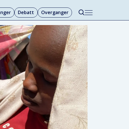
linger
Debatt
Overganger