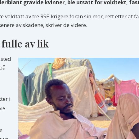
, deriblant gravide kvinner, ble utsatt for voldtekt, fa
nte voldtatt av tre RSF-krigere foran sin mor, rett etter at 
senere av skadene, skriver de videre.
ulle av lik
 sted
 på
ter i
 av
e
hawa-