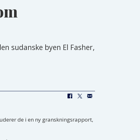
som
den sudanske byen El Fasher,
luderer de i en ny granskningsrapport,