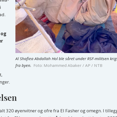
i
ad.
 og
er
Al Shafiea Abdallah Hol ble såret under RSF-militsen kri
fra byen.
Foto: Mohammed Abaker / AP / NTB
t,
nger.
elsen
lt 320 øyenvitner og ofre fra El Fasher og omegn. I tille