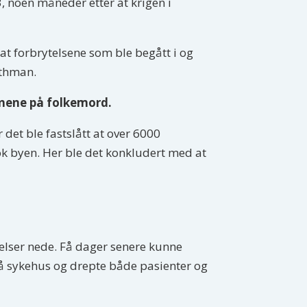
 noen måneder etter at krigen i
at forbrytelsene som ble begått i og
Othman.
gnene på folkemord.
et ble fastslått at over 6000
tok byen. Her ble det konkludert med at
delser nede. Få dager senere kunne
 på sykehus og drepte både pasienter og