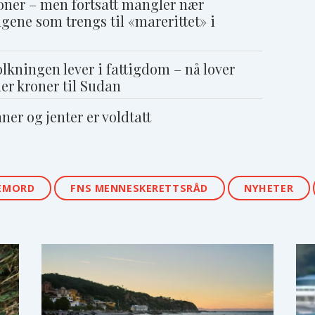
roner – men fortsatt mangler nær
gene som trengs til «marerittet» i
olkningen lever i fattigdom – nå lover
er kroner til Sudan
ner og jenter er voldtatt
EMORD
FNS MENNESKERETTSRÅD
NYHETER