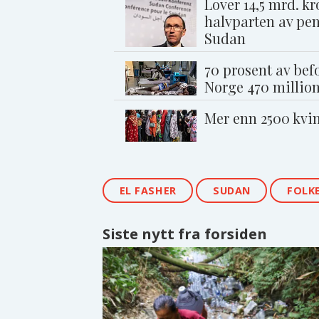
Lover 14,5 mrd. k
halvparten av pen
Sudan
70 prosent av bef
Norge 470 million
Mer enn 2500 kvin
EL FASHER
SUDAN
FOLK
Siste nytt fra forsiden