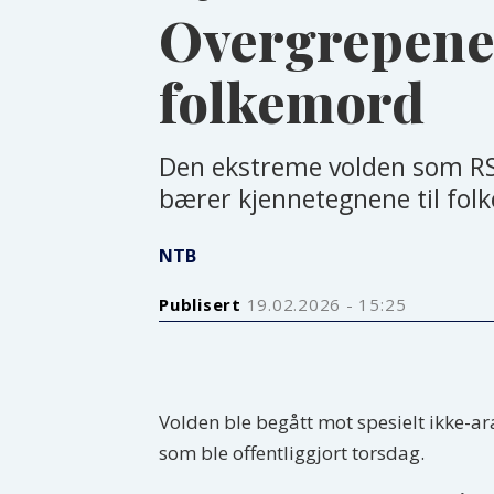
Overgrepene 
folkemord
Den ekstreme volden som RSF
bærer kjennetegnene til fol
NTB
Publisert
19.02.2026 - 15:25
Volden ble begått mot spesielt ikke-a
som ble offentliggjort torsdag.