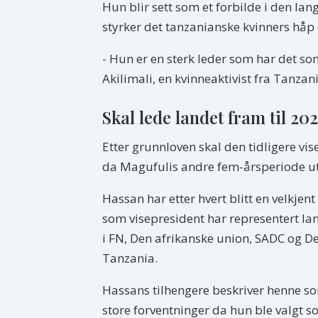
Hun blir sett som et forbilde i den lan
styrker det tanzanianske kvinners håp
- Hun er en sterk leder som har det som
Akilimali, en kvinneaktivist fra Tan
Skal lede landet fram til 20
Etter grunnloven skal den tidligere vis
da Magufulis andre fem-årsperiode ut
Hassan har etter hvert blitt en velkje
som visepresident har representert la
i FN, Den afrikanske union, SADC og De
Tanzania.
Hassans tilhengere beskriver henne so
store forventninger da hun ble valgt s