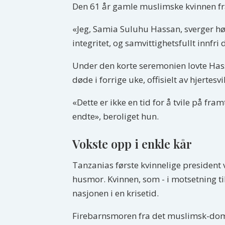
Den 61 år gamle muslimske kvinnen fr
«Jeg, Samia Suluhu Hassan, sverger høy
integritet, og samvittighetsfullt innfri
Under den korte seremonien lovte Hass
døde i forrige uke, offisielt av hjertesvi
«Dette er ikke en tid for å tvile på fra
endte», beroliget hun.
Vokste opp i enkle kår
Tanzanias første kvinnelige president
husmor. Kvinnen, som - i motsetning til
nasjonen i en krisetid.
Firebarnsmoren fra det muslimsk-domine