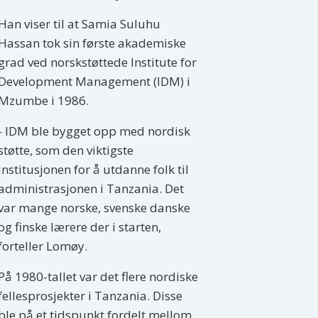
Han viser til at Samia Suluhu
Hassan tok sin første akademiske
grad ved norskstøttede Institute for
Development Management (IDM) i
Mzumbe i 1986.
- IDM ble bygget opp med nordisk
støtte, som den viktigste
institusjonen for å utdanne folk til
administrasjonen i Tanzania. Det
var mange norske, svenske danske
og finske lærere der i starten,
forteller Lomøy.
På 1980-tallet var det flere nordiske
fellesprosjekter i Tanzania. Disse
ble på et tidspunkt fordelt mellom