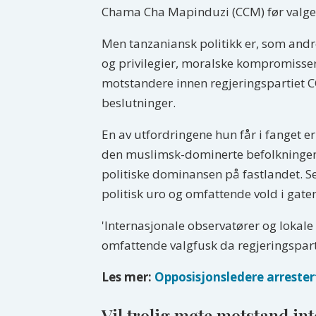
Chama Cha Mapinduzi (CCM) før valget
Men tanzaniansk politikk er, som andr
og privilegier, moralske kompromisser 
motstandere innen regjeringspartiet C
beslutninger.
En av utfordringene hun får i fanget 
den muslimsk-dominerte befolkningen
politiske dominansen på fastlandet. Se
politisk uro og omfattende vold i gat
'Internasjonale observatører og lokal
omfattende valgfusk da regjeringspart
Les mer:
Opposisjonsledere arrester
Vil trolig møte motstand int