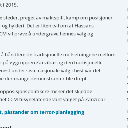
 i 2015.
e steder, preget av maktspill, kamp om posisjoner
og hykleri. Det er liten tvil om at Hassans
CM vil prøve å undergrave hennes valg og
er å håndtere de tradisjonelle motsetningene mellom
 på øygruppen Zanzibar og den tradisjonelle
nest under siste nasjonale valg i høst var det
ene der mange demonstranter ble drept.
e opposisjonspolitikere mener det skjedde
iet CCM tilsynelatende vant valget på Zanzibar.
t, påstander om terror-planlegging
ernt