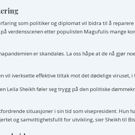
tering
faring som politiker og diplomat vil bidra til å reparere 
 på verdensscenen etter populisten Magufulis mange kontr
napandemien er skandaløs. La oss håpe at de nå gjør noe
 vil iverksette effektive tiltak mot det dødelige viruset,
en Leila Sheikh føler seg trygg på den politiske dømmekr
 utfordrende situasjoner i sin tid som visepresident. Hun h
rtet og samvittighetsfullt for utvikling, sier Sheikh til B