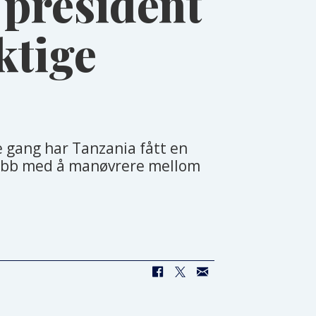
 president
ktige
e gang har Tanzania fått en
 jobb med å manøvrere mellom