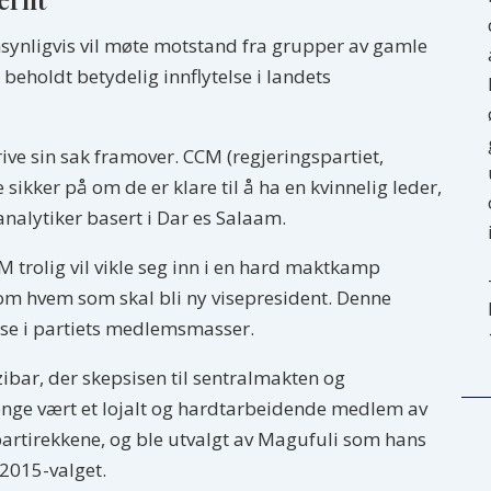
synligvis vil møte motstand fra grupper av gamle
beholdt betydelig innflytelse i landets
drive sin sak framover. CCM (regjeringspartiet,
 sikker på om de er klare til å ha en kvinnelig leder,
analytiker basert i Dar es Salaam.
M trolig vil vikle seg inn i en hard maktkamp
 om hvem som skal bli ny visepresident. Denne
else i partiets medlemsmasser.
ibar, der skepsisen til sentralmakten og
lenge vært et lojalt og hardtarbeidende medlem av
artirekkene, og ble utvalgt av Magufuli som hans
 2015-valget.