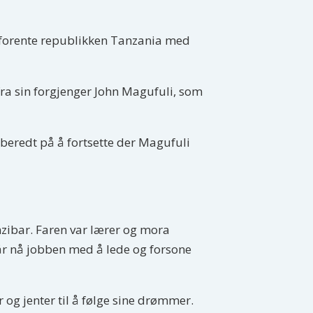
n forente republikken Tanzania med
fra sin forgjenger John Magufuli, som
forberedt på å fortsette der Magufuli
nzibar. Faren var lærer og mora
 får nå jobben med å lede og forsone
og jenter til å følge sine drømmer.