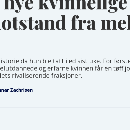
 nye kvinnelige
motstand fra me
torie da hun ble tatt i ed sist uke. For først
velutdannede og erfarne kvinnen får en tøff
ets rivaliserende fraksjoner.
nnar Zachrisen