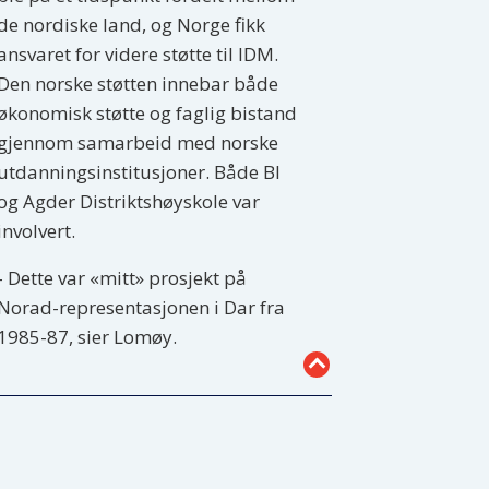
de nordiske land, og Norge fikk
ansvaret for videre støtte til IDM.
Den norske støtten innebar både
økonomisk støtte og faglig bistand
gjennom samarbeid med norske
utdanningsinstitusjoner. Både BI
og Agder Distriktshøyskole var
involvert.
- Dette var «mitt» prosjekt på
Norad-representasjonen i Dar fra
1985-87, sier Lomøy.