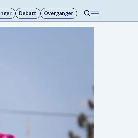
linger
Debatt
Overganger