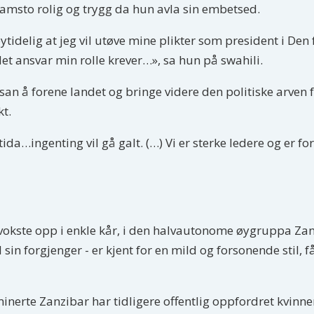
amsto rolig og trygg da hun avla sin embetsed.
tidelig at jeg vil utøve mine plikter som president i De
 det ansvar min rolle krever…», sa hun på swahili.
an å forene landet og bringe videre den politiske arven 
kt.
mtida…ingenting vil gå galt. (…) Vi er sterke ledere og er 
 vokste opp i enkle kår, i den halvautonome øygruppa Za
 sin forgjenger - er kjent for en mild og forsonende stil,
rte Zanzibar har tidligere offentlig oppfordret kvinner 