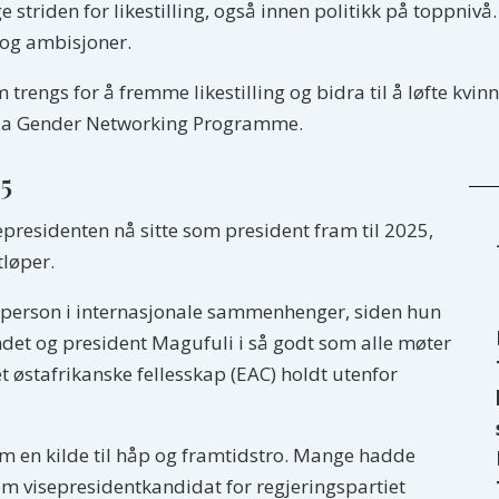
ge striden for likestilling, også innen politikk på toppniv
 og ambisjoner.
 trengs for å fremme likestilling og bidra til å løfte kvi
zania Gender Networking Programme.
25
epresidenten nå sitte som president fram til 2025,
løper.
nt person i internasjonale sammenhenger, siden hun
ndet og president Magufuli i så godt som alle møter
t østafrikanske fellesskap (EAC) holdt utenfor
m en kilde til håp og framtidstro. Mange hadde
om visepresidentkandidat for regjeringspartiet