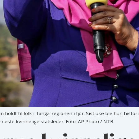
holdt til folk i Tanga-regionen i fjor. Sist uke ble hun histor
 eneste kvinnelige statsleder. Foto: AP Photo / NTB