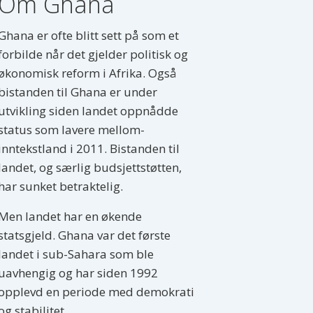
Om Ghana
Ghana er ofte blitt sett på som et
forbilde når det gjelder politisk og
økonomisk reform i Afrika. Også
bistanden til Ghana er under
utvikling siden landet oppnådde
status som lavere mellom-
inntekstland i 2011. Bistanden til
landet, og særlig budsjettstøtten,
har sunket betraktelig.
Men landet har en økende
statsgjeld. Ghana var det første
landet i sub-Sahara som ble
uavhengig og har siden 1992
opplevd en periode med demokrati
og stabilitet.