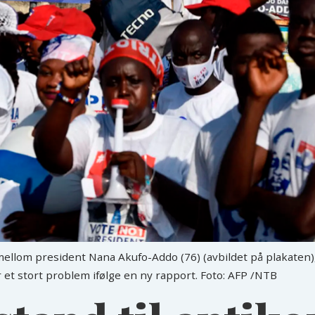
llom president Nana Akufo-Addo (76) (avbildet på plakaten),
r et stort problem ifølge en ny rapport. Foto: AFP /NTB