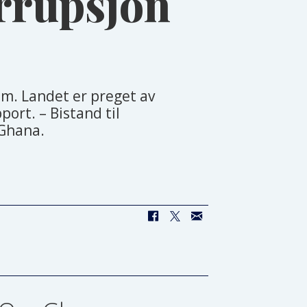
orrupsjon
em. Landet er preget av
ort. – Bistand til
 Ghana.