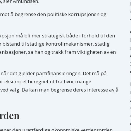
ne, sier Amundsen.
 mot å begrense den politiske korrupsjonen og
upsjon må bli mer strategisk både i forhold til den
 bistand til statlige kontrollmekanismer, statlig
nisasjoner, sa han og trakk fram viktigheten av en
når det gjelder partifinansieringen: Det må på
for eksempel beregnet ut fra hvor mange
ed valg. Da kan man begrense deres interesse av å
orden
 mener den urettferdige økonomiske verdensorden