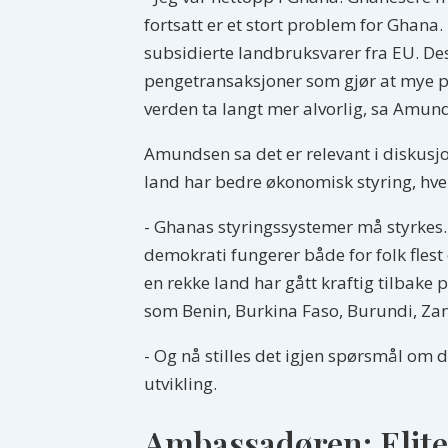
fortsatt er et stort problem for Ghana
subsidierte landbruksvarer fra EU. Des
pengetransaksjoner som gjør at mye pe
verden ta langt mer alvorlig, sa Amun
Amundsen sa det er relevant i diskusj
land har bedre økonomisk styring, hvert
- Ghanas styringssystemer må styrkes. 
demokrati fungerer både for folk flest
en rekke land har gått kraftig tilbake 
som Benin, Burkina Faso, Burundi, Za
- Og nå stilles det igjen spørsmål om 
utvikling.
Ambassadøren: Eliter