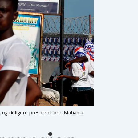
 og tidligere president John Mahama.