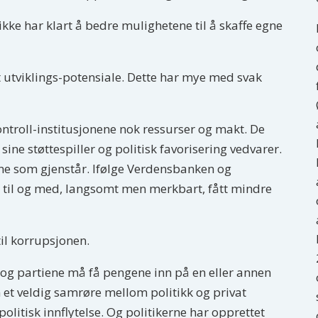
ikke har klart å bedre mulighetene til å skaffe egne
tt utviklings-potensiale. Dette har mye med svak
ontroll-institusjonene nok ressurser og makt. De
l sine støttespiller og politisk favorisering vedvarer.
ne som gjenstår. Ifølge Verdensbanken og
 til og med, langsomt men merkbart, fått mindre
l korrupsjonen.
lg og partiene må få pengene inn på en eller annen
 et veldig samrøre mellom politikk og privat
politisk innflytelse. Og politikerne har opprettet