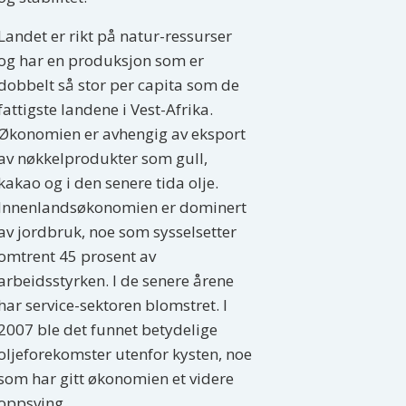
Landet er rikt på natur-ressurser
og har en produksjon som er
dobbelt så stor per capita som de
fattigste landene i Vest-Afrika.
Økonomien er avhengig av eksport
av nøkkelprodukter som gull,
kakao og i den senere tida olje.
Innenlandsøkonomien er dominert
av jordbruk, noe som sysselsetter
omtrent 45 prosent av
arbeidsstyrken. I de senere årene
har service-sektoren blomstret. I
2007 ble det funnet betydelige
oljeforekomster utenfor kysten, noe
som har gitt økonomien et videre
oppsving.