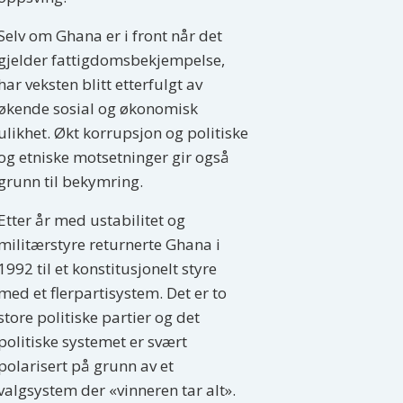
Selv om Ghana er i front når det
gjelder fattigdomsbekjempelse,
har veksten blitt etterfulgt av
økende sosial og økonomisk
ulikhet. Økt korrupsjon og politiske
og etniske motsetninger gir også
grunn til bekymring.
Etter år med ustabilitet og
militærstyre returnerte Ghana i
1992 til et konstitusjonelt styre
med et flerpartisystem. Det er to
store politiske partier og det
politiske systemet er svært
polarisert på grunn av et
valgsystem der «vinneren tar alt».