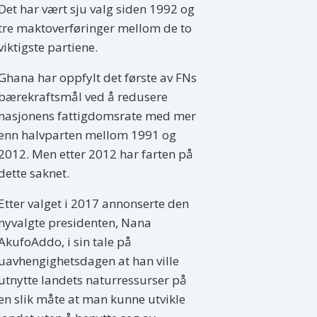
Det har vært sju valg siden 1992 og
tre maktoverføringer mellom de to
viktigste partiene.
Ghana har oppfylt det første av FNs
bærekraftsmål ved å redusere
nasjonens fattigdomsrate med mer
enn halvparten mellom 1991 og
2012. Men etter 2012 har farten på
dette saknet.
Etter valget i 2017 annonserte den
nyvalgte presidenten, Nana
AkufoAddo, i sin tale på
uavhengighetsdagen at han ville
utnytte landets naturressurser på
en slik måte at man kunne utvikle