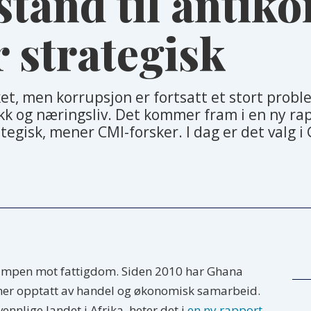
tand til antik
 strategisk
ket, men korrupsjon er fortsatt et stort probl
k og næringsliv. Det kommer fram i en ny rapp
tegisk, mener CMI-forsker. I dag er det valg i
kampen mot fattigdom. Siden 2010 har Ghana
 mer opptatt av handel og økonomisk samarbeid.
ennlige landet i Afrika, heter det i
en ny rapport