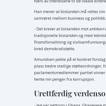
tvers av interessene til de lokale elite
Han mener at bistanden må rettes inn
samrøret mellom business og politikk.
- Det krever at bistanden mot antikorr
tradisjonelle bistanden og med teknisk
finansforvaltning og sivilsamfunnsorga
bred demokratistøtte.
Amundsen pekte på et konkret forslag 
plass bedre statlige støtteordninger, 
parlamentsmedlemmer partiet vinner v
hente inn penger fra korrupsjon.
Urettferdig verdens
- Jeg var nettopp i Ghana. Ghanesere