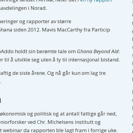
savdelingen i Norad.
eringer og rapporter av større
hana siden 2012. Mavis MacCarthy fra Particip
foAddo holdt sin berømte tale om
Ghana Beyond Aid
:
til å utvikle seg uten å ty til internasjonal bistand.
aftig de siste årene. Og nå går kun om lag tre
.
a
konomisk og politisk og at antall fattige går ned,
iorforsker ved Chr. Michelsens institutt og
t webinar da rapporten ble lagt fram i forrige uke.