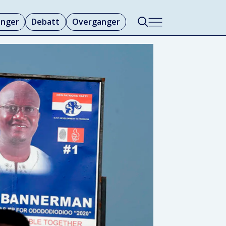
linger
Debatt
Overganger