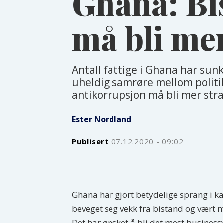
Ghana: Bis
må bli mer
Antall fattige i Ghana har sun
uheldig samrøre mellom politik
antikorrupsjon må bli mer stra
Ester Nordland
Publisert
07.12.2020 - 09:02
Ghana har gjort betydelige sprang i 
beveget seg vekk fra bistand og vært
Det har ønsket å bli det mest businessv