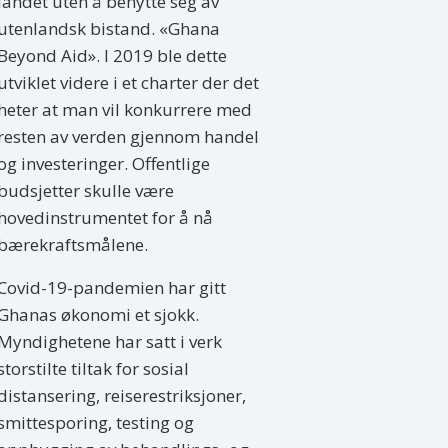
landet uten å benytte seg av
utenlandsk bistand. «Ghana
Beyond Aid». I 2019 ble dette
utviklet videre i et charter der det
heter at man vil konkurrere med
resten av verden gjennom handel
og investeringer. Offentlige
budsjetter skulle være
hovedinstrumentet for å nå
bærekraftsmålene.
Covid-19-pandemien har gitt
Ghanas økonomi et sjokk.
Myndighetene har satt i verk
storstilte tiltak for sosial
distansering, reiserestriksjoner,
smittesporing, testing og