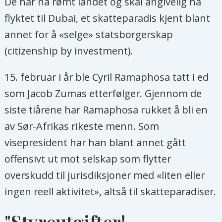
De har nå rømt landet og skal angivelig ha
flyktet til Dubai, et skatteparadis kjent blant
annet for å «selge» statsborgerskap
(citizenship by investment).
15. februar i år ble Cyril Ramaphosa tatt i ed
som Jacob Zumas etterfølger. Gjennom de
siste tiårene har Ramaphosa rukket å bli en
av Sør-Afrikas rikeste menn. Som
visepresident har han blant annet gått
offensivt ut mot selskap som flytter
overskudd til jurisdiksjoner med «liten eller
ingen reell aktivitet», altså til skatteparadiser.
"Styreutgifter!