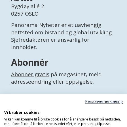
Bygdøy allé 2
0257 OSLO
Panorama Nyheter er et uavhengig
nettsted om bistand og global utvikling.
Sjefredaktøren er ansvarlig for
innholdet.
Abonnér
Abonner gratis
på magasinet, meld
adresseendring
eller
oppsigelse
.
Facebook
Personvernerklæring
X (Twitter)
Personvernerklæring
Vi bruker cookies
Vi kan kan komme til å bruke cookies for å analysere besøk på nettsiden,
med formål om å forbedre nettstedet vårt, vise personlig tilpasset