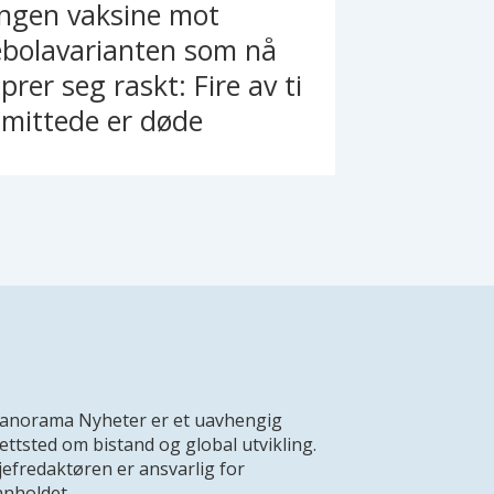
Ingen vaksine mot
ebolavarianten som nå
prer seg raskt: Fire av ti
smittede er døde
anorama Nyheter er et uavhengig
ettsted om bistand og global utvikling.
jefredaktøren er ansvarlig for
nnholdet.