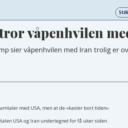
Stil
tror våpenhvilen med
p sier våpenhvilen med Iran trolig er ov
samtaler med USA, men at de «kaster bort tiden».
vtalen USA og Iran undertegnet for få uker siden.