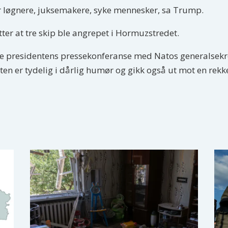
er løgnere, juksemakere, syke mennesker, sa Trump.
tter at tre skip ble angrepet i Hormuzstredet.
e presidentens pressekonferanse med Natos generalsekr
n er tydelig i dårlig humør og gikk også ut mot en rekk