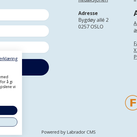
Adresse
Bygdøy allé 2
A
0257 OSLO
a
F
X
P
erklæring
, med
for å gi
pslene vi
Powered by Labrador CMS