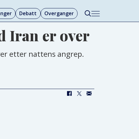
linger
Debatt
Overganger
 Iran er over
er etter nattens angrep.