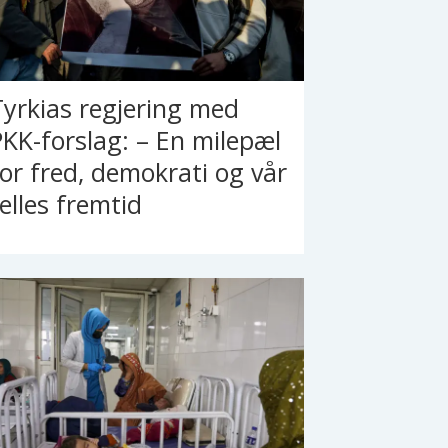
Tyrkias regjering med
PKK-forslag: – En milepæl
for fred, demokrati og vår
felles fremtid