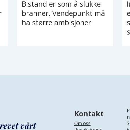
Bistand er som å slukke
r
branner, Vendepunkt må
ha større ambisjoner
s
P
Kontakt
n
revet vårt
Om oss
S
Redaksjonen
i