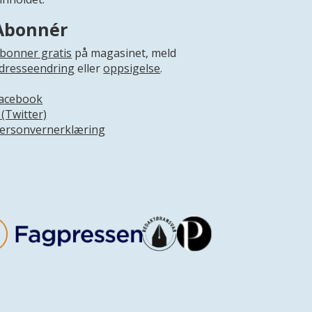
Abonnér
bonner gratis
på magasinet, meld
dresseendring
eller
oppsigelse
.
acebook
 (Twitter)
ersonvernerklæring