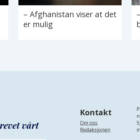
– Afghanistan viser at det
er mulig
P
Kontakt
n
revet vårt
Om oss
S
Redaksjonen
i