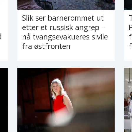
Slik ser barnerommet ut
etter et russisk angrep –
å
nå tvangsevakueres sivile
fra østfronten