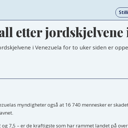
Stil
ll etter jordskjelvene
jordskjelvene i Venezuela for to uker siden er op
ezuelas myndigheter også at 16 740 mennesker er skadet e
avnet.
 og 7,5 – er de kraftigste som har rammet landet på over