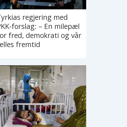
Tyrkias regjering med
PKK-forslag: – En milepæl
for fred, demokrati og vår
felles fremtid