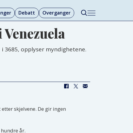
linger
Debatt
Overganger
 i Venezuela
pe i 3685, opplyser myndighetene.
tter skjelvene. De gir ingen
 hundre år.