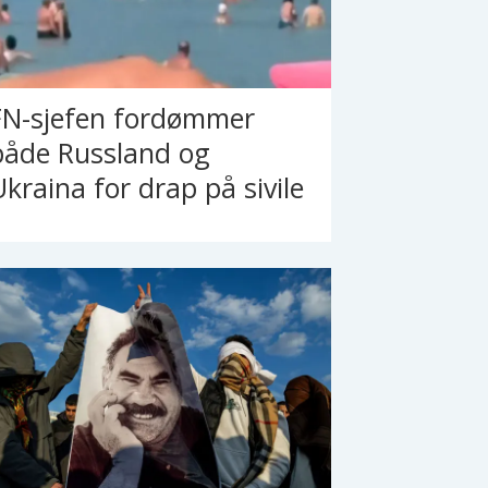
FN-sjefen fordømmer
både Russland og
Ukraina for drap på sivile