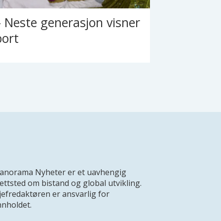
– Neste generasjon visner
bort
anorama Nyheter er et uavhengig
ettsted om bistand og global utvikling.
jefredaktøren er ansvarlig for
nnholdet.