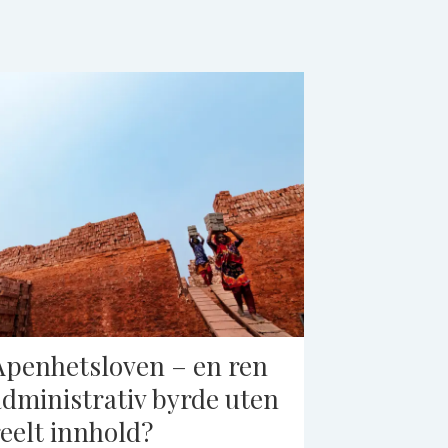
Åpenhetsloven – en ren
administrativ byrde uten
reelt innhold?