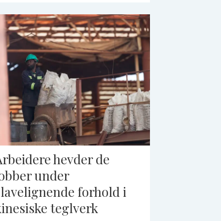
Arbeidere hevder de
jobber under
slavelignende forhold i
kinesiske teglverk