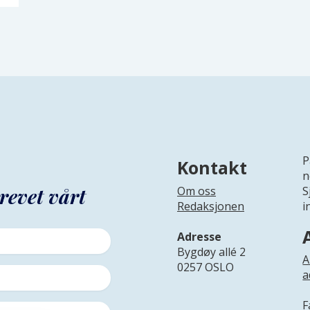
P
Kontakt
n
revet vårt
Om oss
S
Redaksjonen
i
Adresse
Bygdøy allé 2
A
0257 OSLO
a
F