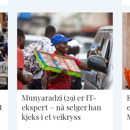
Munyaradzi (29) er IT-
t
ekspert – nå selger han
kjeks i et veikryss