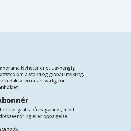
anorama Nyheter er et uavhengig
ettsted om bistand og global utvikling.
jefredaktøren er ansvarlig for
nnholdet.
Abonnér
bonner gratis
på magasinet, meld
dresseendring
eller
oppsigelse
.
acebook