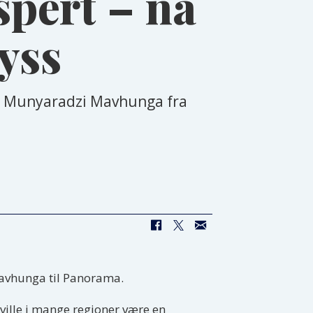
spert – nå
ryss
de Munyaradzi Mavhunga fra
 Mavhunga til Panorama.
 ville i mange regioner være en