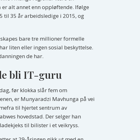
a er alt annet enn oppløftende. Ifølge
 til 35 år arbeidsledige i 2015, og
 skapes bare tre millioner formelle
r liten eller ingen sosial beskyttelse.
tdanningen de har.
le bli IT-guru
dag, før klokka slår fem om
enen, er Munyaradzi Mavhunga på vei
efra til hjertet sentrum av
abwes hovedstad. Der selger han
adekjeks til bilister i et veikryss.
 etter at 29-åringen gikk ut med en