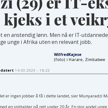
 (29) er IT-ek
 kjeks i et veik
vet en anstendig lønn. Men nå er IT-utdanne
 unge i Afrika uten en relevant jobb.
Wilfred
Kajese
(foto) i Harare, Zimbabwe
pdatert
14.03.2023 - 18:22
det er ingen jobber å få i dette landet, sier Munyaradzi
med en snittalder på rett under 20 år. En stor andel unge