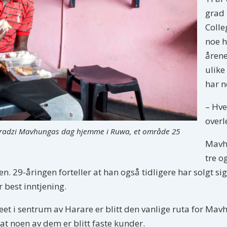
grad 
Colle
noe h
årene
ulike
har n
– Hve
overl
adzi Mavhungas dag hjemme i Ruwa, et område 25
Mavhu
tre o
en. 29-åringen forteller at han også tidligere har solgt si
 best inntjening.
et i sentrum av Harare er blitt den vanlige ruta for Mavhu
 at noen av dem er blitt faste kunder.