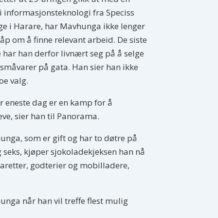
i informasjonsteknologi fra Speciss
ge i Harare, har Mavhunga ikke lenger
åp om å finne relevant arbeid. De siste
 har han derfor livnært seg på å selge
 småvarer på gata. Han sier han ikke
oe valg.
r eneste dag er en kamp for å
eve, sier han til Panorama.
nga, som er gift og har to døtre på
g seks, kjøper sjokoladekjeksen han nå
garetter, godterier og mobilladere,
nga når han vil treffe flest mulig