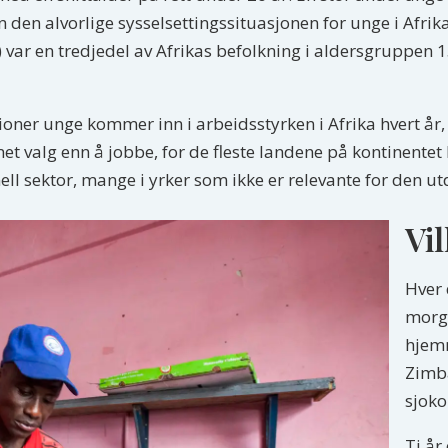
en den alvorlige sysselsettingssituasjonen for unge i Afrik
var en tredjedel av Afrikas befolkning i aldersgruppen 15
lioner unge kommer inn i arbeidsstyrken i Afrika hvert år,
 valg enn å jobbe, for de fleste landene på kontinentet ha
ell sektor, mange i yrker som ikke er relevante for den u
Vil
Hver 
morg
hjemm
Zimb
sjokol
Ti år