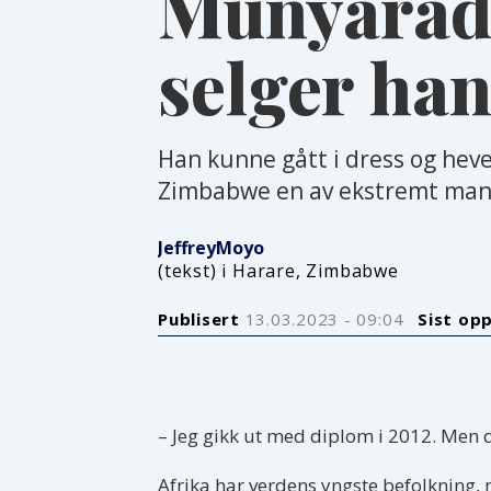
Munyaradzi
selger han
Han kunne gått i dress og he
Zimbabwe en av ekstremt mange
Jeffrey
Moyo
(tekst) i Harare, Zimbabwe
Publisert
13.03.2023 - 09:04
Sist op
– Jeg gikk ut med diplom i 2012. Men 
Afrika har verdens yngste befolkning, 