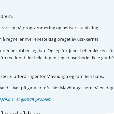
n drøm.
liserer seg på programmering og nettverksutvikling.
n å regne, er hver eneste dag preget av usikkerhet.
r denne jobben jeg har. Og jeg fortjener heller ikke en sån
og fra mellom biler hele dagen. Jeg er overhodet ikke glad f
større utfordringer for Mavhunga og familien hans.
veld. Livet på gata er tøft, sier Mavhunga, som på en dag 
Afrika er et globalt problem