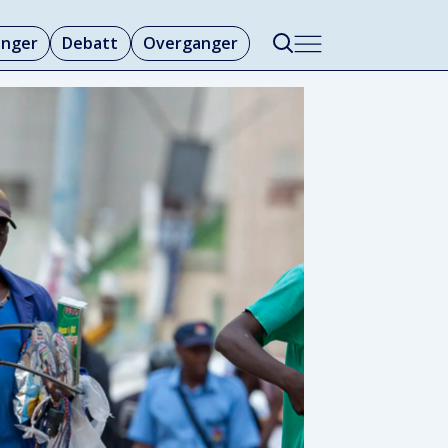
linger
Debatt
Overganger