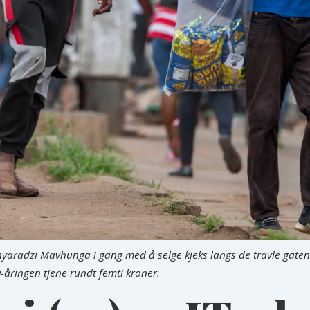
Munyaradzi Mavhunga i gang med å selge kjeks langs de travle gate
åringen tjene rundt femti kroner.