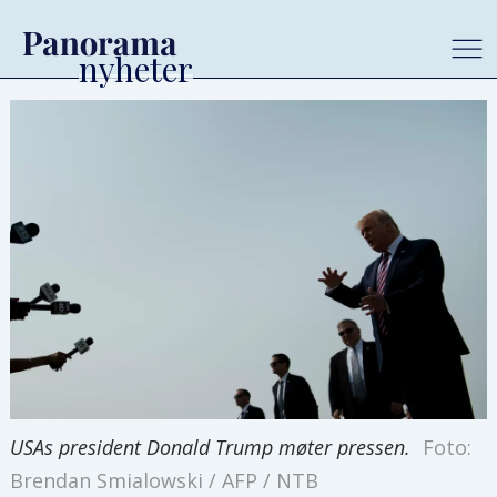
USAs president Donald Trump møter pressen.
Foto:
Brendan Smialowski / AFP / NTB