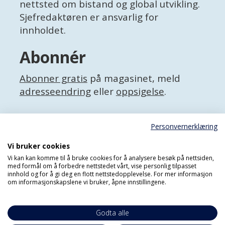
nettsted om bistand og global utvikling.
Sjefredaktøren er ansvarlig for
innholdet.
Abonnér
Abonner gratis
på magasinet, meld
adresseendring
eller
oppsigelse
.
Facebook
Personvernerklæring
X (Twitter)
Personvernerklæring
Vi bruker cookies
Vi kan kan komme til å bruke cookies for å analysere besøk på nettsiden,
med formål om å forbedre nettstedet vårt, vise personlig tilpasset
innhold og for å gi deg en flott nettstedopplevelse. For mer informasjon
om informasjonskapslene vi bruker, åpne innstillingene.
Godta alle