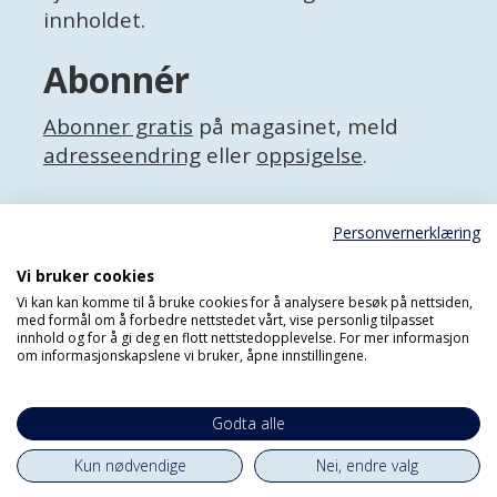
innholdet.
Abonnér
Abonner gratis
på magasinet, meld
adresseendring
eller
oppsigelse
.
Facebook
Personvernerklæring
X (Twitter)
Personvernerklæring
Vi bruker cookies
Vi kan kan komme til å bruke cookies for å analysere besøk på nettsiden,
med formål om å forbedre nettstedet vårt, vise personlig tilpasset
innhold og for å gi deg en flott nettstedopplevelse. For mer informasjon
om informasjonskapslene vi bruker, åpne innstillingene.
Godta alle
Kun nødvendige
Nei, endre valg
Powered by Labrador CMS