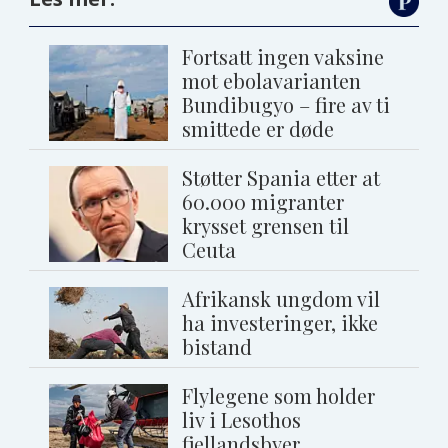
Fortsatt ingen vaksine
mot ebolavarianten
Bundibugyo – fire av ti
smittede er døde
Støtter Spania etter at
60.000 migranter
krysset grensen til
Ceuta
Afrikansk ungdom vil
ha investeringer, ikke
bistand
Flylegene som holder
liv i Lesothos
fjellandsbyer