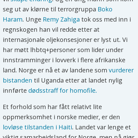
seg ut av klørne til terrorgruppa
Boko
Haram
. Unge
Remy Zahiga
tok oss med inn i
regnskogen han vil redde etter at
internasjonale oljekonsesjoner er lyst ut. Vi
har møtt lhbtq+personer som lider under
innstramminger i lovverk i flere afrikanske
land. Norge er nå et av landene som
vurderer
bistanden
til Uganda etter at landet nylig
innførte
dødsstraff for homofile.
Et forhold som har fått relativt lite
oppmerksomhet i norske medier, er den
lovløse tilstanden i Haiti
. Landet var lenge et
viktig samarbeidsland for Norge, men nå gjør