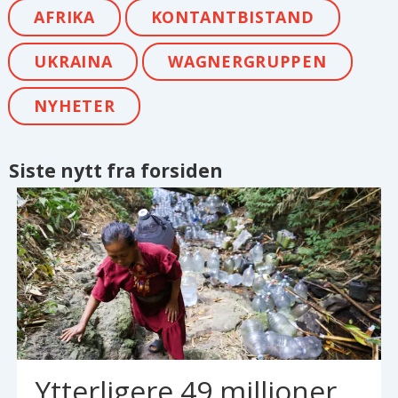
AFRIKA
KONTANTBISTAND
UKRAINA
WAGNERGRUPPEN
NYHETER
Siste nytt fra forsiden
Ytterligere 49 millioner