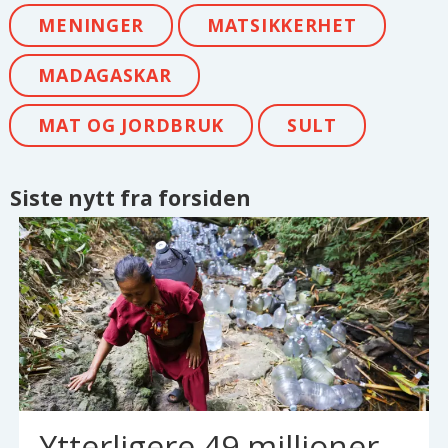
MENINGER
MATSIKKERHET
MADAGASKAR
MAT OG JORDBRUK
SULT
Siste nytt fra forsiden
Ytterligere 49 millioner