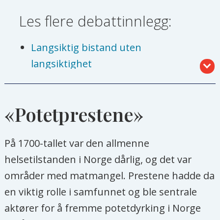
Les flere debattinnlegg:
Langsiktig bistand uten
langsiktighet
Skillet mellom nødhjelp og
langsiktig bistand er utdatert
«Potetprestene»
Nei, norsk bistand er ikke utdatert
På 1700-tallet var den allmenne
Afrika, bare et offer? Slett ikke, også
helsetilstanden i Norge dårlig, og det var
en pådriver
områder med matmangel. Prestene hadde da
en viktig rolle i samfunnet og ble sentrale
aktører for å fremme potetdyrking i Norge