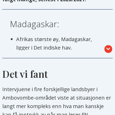
Madagaskar:
Afrikas største øy, Madagaskar,
ligger i Det indiske hav.
Mye norsk misjonsarbeid har blitt
drevet på øya, blant annet gjennom
Det vi fant
Det Norske Misjonsselskap (NMS).
Intervjuene i fire forskjellige landsbyer i
Store deler av Madagaskars
Ambovombe-området viste at situasjonen er
befolkning lever i ekstrem
langt mer kompleks enn hva man kanskje
fattigdom. Mer enn 90 prosent av
kan få inntrykk av når man leser FN-