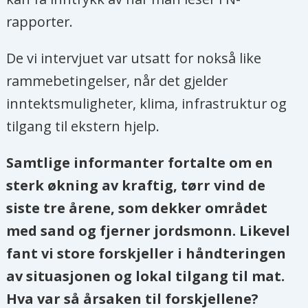
landets 28 millioner innbyggere
rapporter.
lever på mindre enn 1,9 dollar
dagen.
De vi intervjuet var utsatt for nokså like
rammebetingelser, når det gjelder
Øya kom på fjerdeplass i 2019 i
inntektsmuligheter, klima, infrastruktur og
statistikken over kronisk
tilgang til ekstern hjelp.
underernæring.
Samtlige informanter fortalte om en
Kilder: FN, Ralaingita et al. (2022), Harvey
sterk økning av kraftig, tørr vind de
et al. (2014), Weiskopf et al. (2021) og
siste tre årene, som dekker området
Carbon Brief
med sand og fjerner jordsmonn. Likevel
fant vi store forskjeller i håndteringen
av situasjonen og lokal tilgang til mat.
Hva var så årsaken til forskjellene?